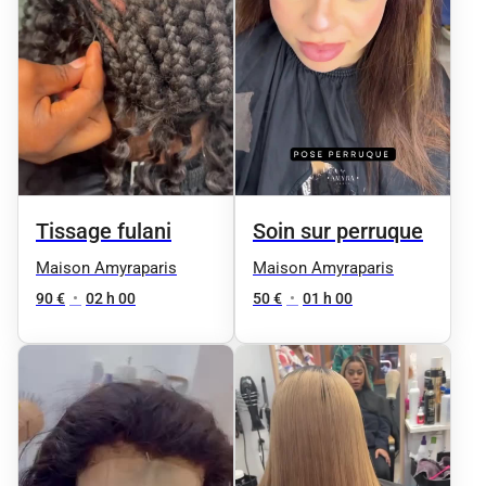
Tissage fulani
Soin sur perruque
Maison Amyraparis
Maison Amyraparis
90 €
•
02 h 00
50 €
•
01 h 00