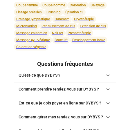
Coupe femme
Coupe homme
Coloration
Balayage
Lissage brésilien
Brushing
Épilation cil
Drainage lymphatique
Hammam
Cryothérapie
Microblading
Rehaussement de cils
Extension de cils
Massage californien
Nail art
Pressothérapie
Massage ayurvédique
Brow lift
Enveloppement boue
Coloration végétale
Questions fréquentes
Qu'est-ce que DYBYS ?
Comment prendre rendez-vous sur DYBYS ?
Est-ce que je dois payer en ligne sur DYBYS ?
Comment gérer mes rendez-vous sur DYBYS ?