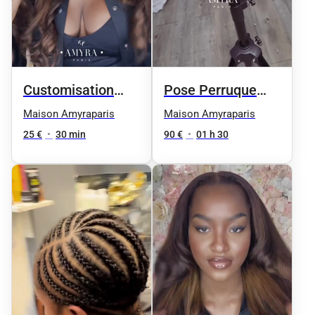
Customisation
Pose Perruque
closure
Lace
Maison Amyraparis
Maison Amyraparis
25 €
•
30 min
90 €
•
01 h 30