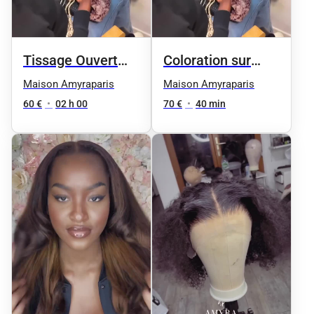
Tissage Ouvert
Coloration sur
avec des mèches
perruque
Maison Amyraparis
Maison Amyraparis
neuves
60 €
•
02 h 00
70 €
•
40 min