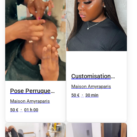
Customisation
Lace Frontale
Maison Amyraparis
Pose Perruque
50 €
•
30 min
Classique
Maison Amyraparis
50 €
•
01 h 00