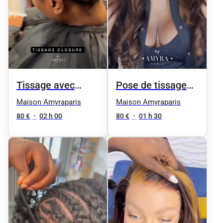
Tissage avec
Pose de tissage
Closure
lace deja
Maison Amyraparis
Maison Amyraparis
customisé ou deja
80 €
•
02 h 00
80 €
•
01 h 30
porté