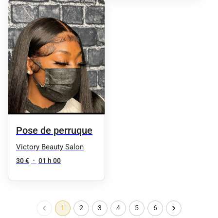
Pose de perruque
Victory Beauty Salon
30 €
•
01 h 00
1
2
3
4
5
6