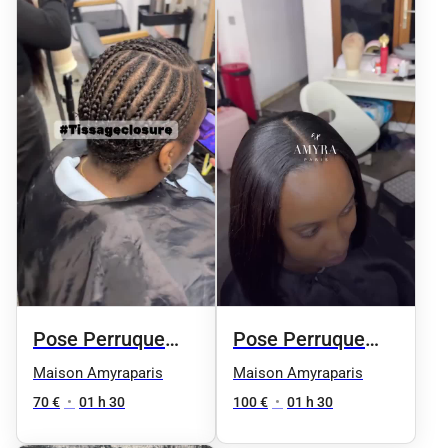
Pose Perruque
Pose Perruque
Closure
360/ Full lACE
Maison Amyraparis
Maison Amyraparis
70 €
•
01 h 30
100 €
•
01 h 30