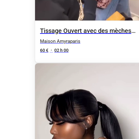
Tissage Ouvert avec des mèches
neuves
Maison Amyraparis
60 €
•
02 h 00