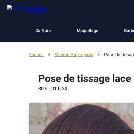
DYBYS
Coiffure
Maquillage
Barb
Accueil
Maison Amyraparis
Pose de tissag
Pose de tissage lace
80 € - 01 h 30