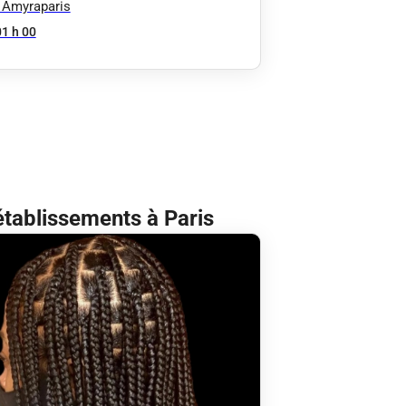
 Amyraparis
01 h 00
établissements à Paris