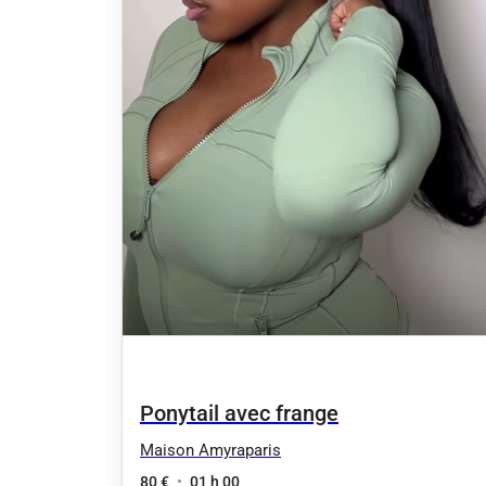
Ponytail avec frange
Maison Amyraparis
80 €
•
01 h 00