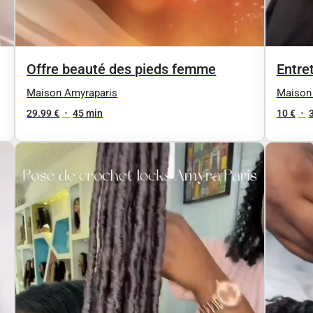
Offre beauté des pieds femme
Entret
Maison Amyraparis
Maison
29.99 €
•
45 min
10 €
•