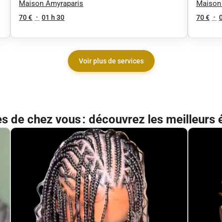
Line
Maison Amyraparis
Maison
70 €
•
01 h 30
70 €
•
Voir plus de services
ès de chez vous : découvrez les meilleurs 