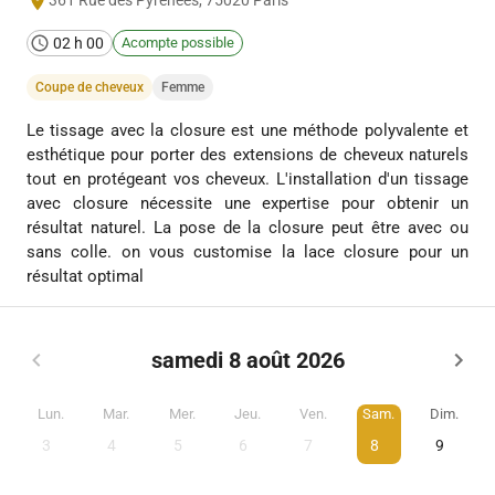
361 Rue des Pyrénées
,
75020
Paris
02 h 00
Acompte possible
Coupe de cheveux
Femme
Le tissage avec la closure est une méthode polyvalente et
esthétique pour porter des extensions de cheveux naturels
tout en protégeant vos cheveux. L'installation d'un tissage
avec closure nécessite une expertise pour obtenir un
résultat naturel. La pose de la closure peut être avec ou
sans colle. on vous customise la lace closure pour un
résultat optimal
samedi 8 août 2026
Lun.
Mar.
Mer.
Jeu.
Ven.
Sam.
Dim.
3
4
5
6
7
8
9