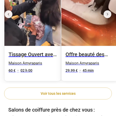
Tissage Ouvert avec
Offre beauté des
des mèches neuves
pieds femme
Maison Amyraparis
Maison Amyraparis
60 €
•
02 h 00
29.99 €
•
45 min
Voir tous les services
Salons de coiffure près de chez vous :