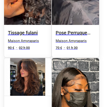
Tissage fulani
Pose Perruque
Closure
Maison Amyraparis
Maison Amyraparis
90 €
•
02 h 00
70 €
•
01 h 30