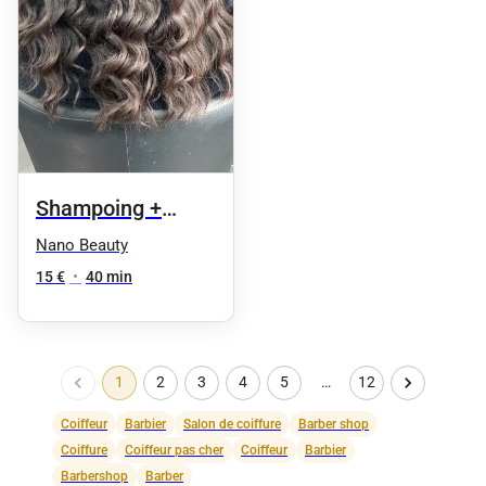
Shampoing +
Brushing
Nano Beauty
15 €
•
40 min
1
2
3
4
5
…
12
Coiffeur
Barbier
Salon de coiffure
Barber shop
Coiffure
Coiffeur pas cher
Coiffeur
Barbier
Barbershop
Barber