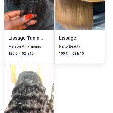
Lissage
Lissage Tanin
bresilien/Indien/Tanin/
cheveux court
Nano Beauty
Maison Amyraparis
cheveux courts(
100 €
•
02 h 15
125 €
•
02 h 15
jusqu'au oreilles)