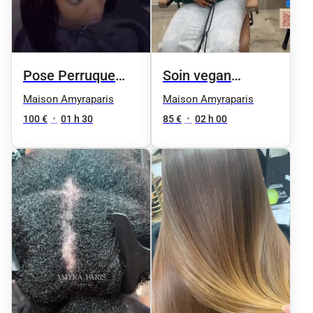
Pose Perruque
Soin vegan
360/ Full lACE
cheveux court
Maison Amyraparis
Maison Amyraparis
100 €
•
01 h 30
85 €
•
02 h 00