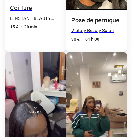
Coiffure
L’INSTANT BEAUTY
Pose de perruque
FANE
15 €
•
30 min
Victory Beauty Salon
30 €
•
01 h 00