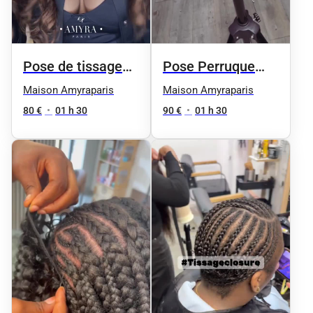
Pose de tissage
Pose Perruque
lace deja
Lace
Maison Amyraparis
Maison Amyraparis
customisé ou deja
80 €
•
01 h 30
90 €
•
01 h 30
porté