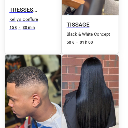
TRESSES
COLLÉES OU
Kelly’s Coiffure
TISSAGE
TWIST DEMIE-
15 €
•
30 min
Black & White Concept
TÊTE
50 €
•
01 h 00