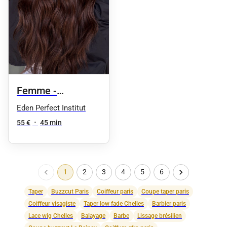
Femme -
Coloration,
Eden Perfect Institut
shampoing soin +
55 €
•
45 min
brushing racines
1
2
3
4
5
6
Taper
Buzzcut Paris
Coiffeur paris
Coupe taper paris
Coiffeur visagiste
Taper low fade Chelles
Barbier paris
Lace wig Chelles
Balayage
Barbe
Lissage brésilien