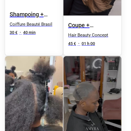
Shampoing +
Coupe
Coiffure Beauté Brasil
Coupe +
30 €
•
40 min
Shampoing +
Hair Beauty Concept
Brushing
45 €
•
01 h 00