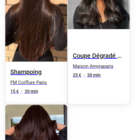
Coupe Dégradé +
brushing
Maison Amyraparis
Shampoing
25 €
•
30 min
FM Coiffure Paris
15 €
•
20 min