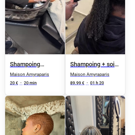
Shampoing
Shampoing + soin
traitant avant
silkpress complet
Maison Amyraparis
Maison Amyraparis
prestation
+ brushing
20 €
•
20 min
89.99 €
•
01 h 20