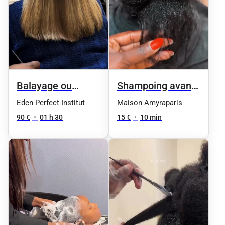
Balayage ou
Shampoing avant
Mèches + Coupe
prestation
Eden Perfect Institut
Maison Amyraparis
Brushing -
90 €
•
01 h 30
15 €
•
10 min
Cheveux Courts /
Mi-longs