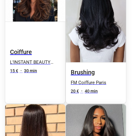
Coiffure
L’INSTANT BEAUTY
FANE
15 €
•
30 min
Brushing
FM Coiffure Paris
20 €
•
40 min