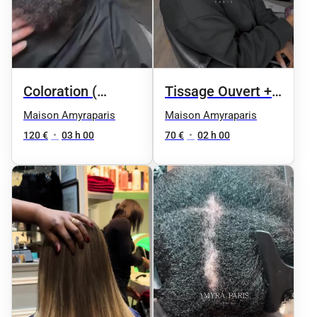
Coloration (
Tissage Ouvert +
cheveux afro ) +
brushing ( pour
Maison Amyraparis
Maison Amyraparis
Soin + Coiffage
des meches deja
120 €
•
03 h 00
70 €
•
02 h 00
utilisées)