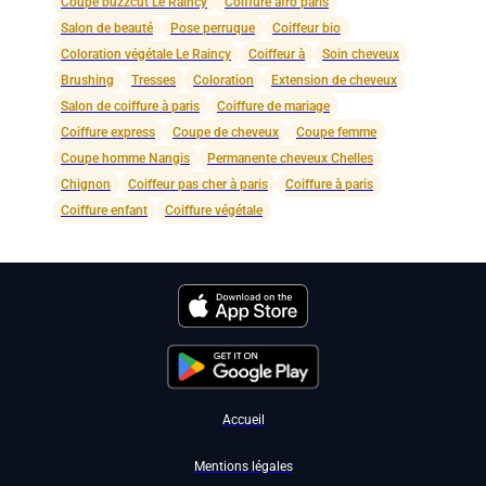
Coupe buzzcut Le Raincy
Coiffure afro paris
Salon de beauté
Pose perruque
Coiffeur bio
Coloration végétale Le Raincy
Coiffeur à
Soin cheveux
Brushing
Tresses
Coloration
Extension de cheveux
Salon de coiffure à paris
Coiffure de mariage
Coiffure express
Coupe de cheveux
Coupe femme
Coupe homme Nangis
Permanente cheveux Chelles
Chignon
Coiffeur pas cher à paris
Coiffure à paris
Coiffure enfant
Coiffure végétale
Accueil
Mentions légales