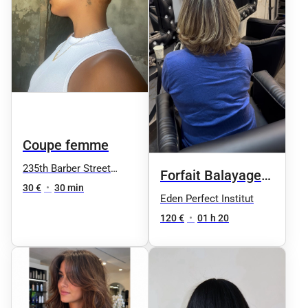
Coupe femme
235th Barber Street
Forfait Balayage
Nation
30 €
•
30 min
cheveux Mi-
Eden Perfect Institut
longs+soin+brushing+pa
120 €
•
01 h 20