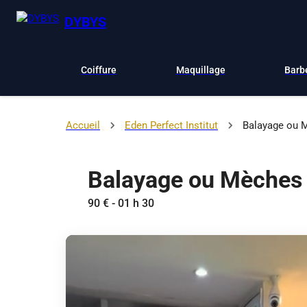
DYBYS
Coiffure
Maquillage
Barb
Accueil
Eden Perfect Institut
Balayage ou M
Balayage ou Mèches 
90 € - 01 h 30