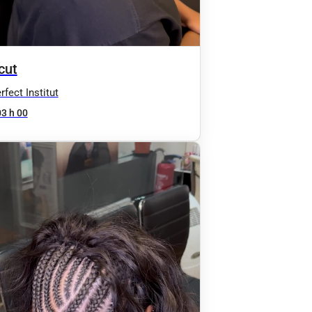
cut
fect Institut
03 h 00