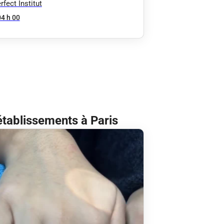
fect Institut
04 h 00
établissements à Paris