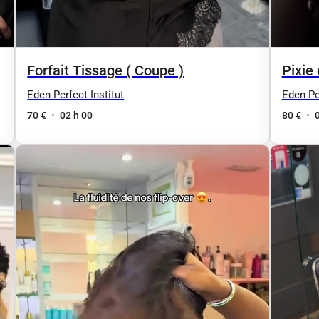
Forfait Tissage ( Coupe )
Pixie 
Eden Perfect Institut
Eden Per
70 €
•
02 h 00
80 €
•