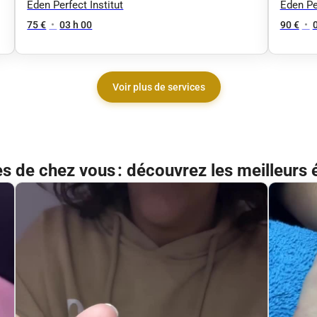
Eden Perfect Institut
Eden Per
75 €
•
03 h 00
90 €
•
Voir plus de services
ès de chez vous : découvrez les meilleurs 