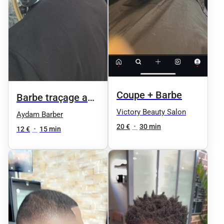
Coupe + Barbe
Barbe traçage au
fil
Victory Beauty Salon
Aydam Barber
20 €
•
30 min
12 €
•
15 min