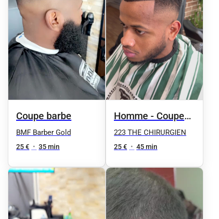
Coupe barbe
Homme - Coupe
et taille de la
BMF Barber Gold
223 THE CHIRURGIEN
barbe
25 €
•
35 min
25 €
•
45 min