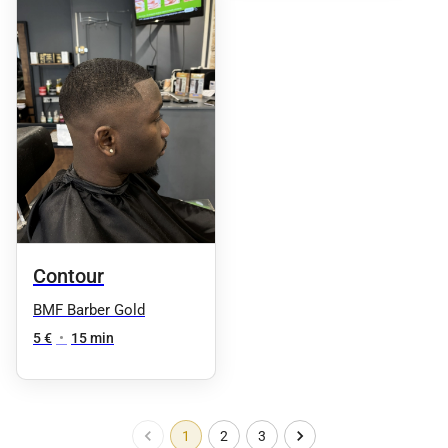
Contour
BMF Barber Gold
5 €
•
15 min
1
2
3