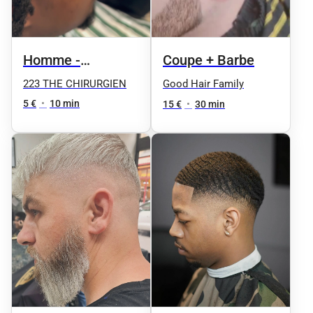
Homme -
Coupe + Barbe
Contours
223 THE CHIRURGIEN
Good Hair Family
5 €
•
10 min
15 €
•
30 min