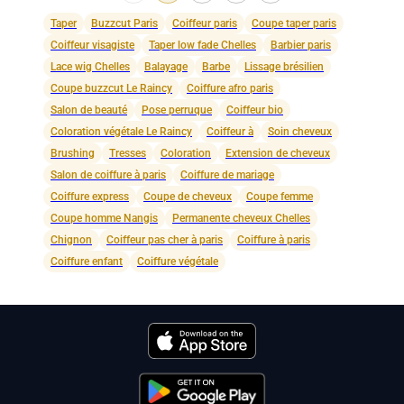
Taper
Buzzcut Paris
Coiffeur paris
Coupe taper paris
Coiffeur visagiste
Taper low fade Chelles
Barbier paris
Lace wig Chelles
Balayage
Barbe
Lissage brésilien
Coupe buzzcut Le Raincy
Coiffure afro paris
Salon de beauté
Pose perruque
Coiffeur bio
Coloration végétale Le Raincy
Coiffeur à
Soin cheveux
Brushing
Tresses
Coloration
Extension de cheveux
Salon de coiffure à paris
Coiffure de mariage
Coiffure express
Coupe de cheveux
Coupe femme
Coupe homme Nangis
Permanente cheveux Chelles
Chignon
Coiffeur pas cher à paris
Coiffure à paris
Coiffure enfant
Coiffure végétale