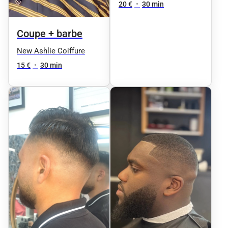
20 €
•
30 min
Coupe + barbe
New Ashlie Coiffure
15 €
•
30 min