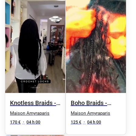
Knotless Braids -
Boho Braids -
Taille 5 / taille
Taille 2 /
Maison Amyraparis
Maison Amyraparis
omoplates
170 €
•
04 h 00
125 €
•
04 h 00