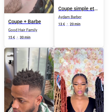
Coupe simple et
dégradé
Aydam Barber
Coupe + Barbe
13 €
•
20 min
Good Hair Family
15 €
•
30 min