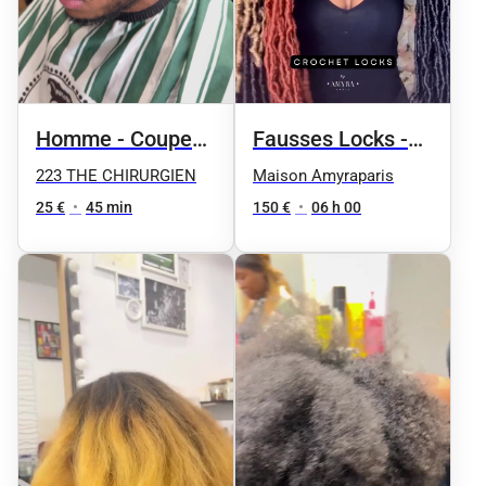
Homme - Coupe
Fausses Locks -
et taille de la
Taille 5 / taille
223 THE CHIRURGIEN
Maison Amyraparis
barbe
25 €
•
45 min
150 €
•
06 h 00