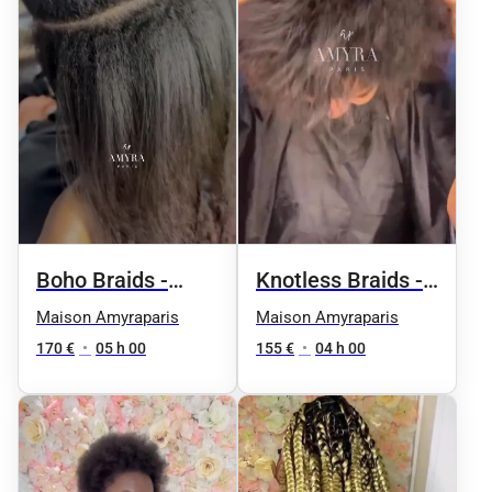
Boho Braids -
Knotless Braids -
Taille 4 / millieu
Taille 4 / millieu
Maison Amyraparis
Maison Amyraparis
du dos
du dos
170 €
•
05 h 00
155 €
•
04 h 00