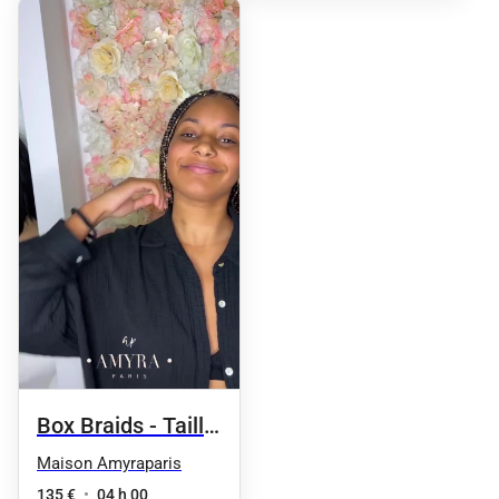
Box Braids - Taille
4 / milieu du dos
Maison Amyraparis
135 €
•
04 h 00