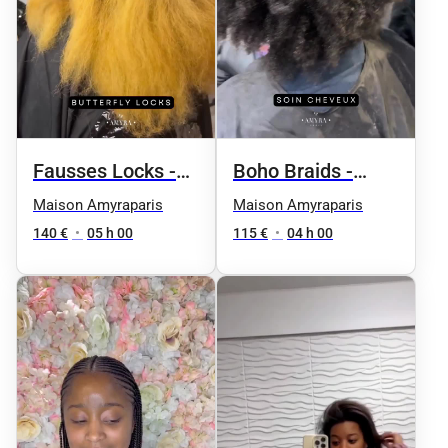
Fausses Locks -
Boho Braids -
Taille 4 / millieu
Taille 1 / épaule
Maison Amyraparis
Maison Amyraparis
du dos
140 €
•
05 h 00
115 €
•
04 h 00