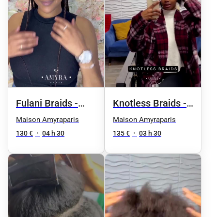
Fulani Braids -
Knotless Braids -
Taille 3 / soutien-
Taille 3 / soutien-
Maison Amyraparis
Maison Amyraparis
gorge
gorge
130 €
•
04 h 30
135 €
•
03 h 30