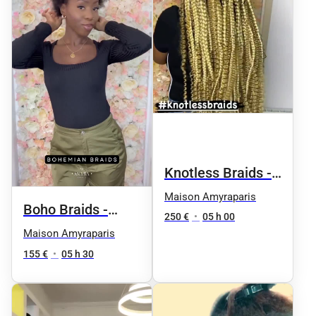
Knotless Braids -
Taille 8 / fesses
Maison Amyraparis
Boho Braids -
250 €
•
05 h 00
Taille 3 / soutien-
Maison Amyraparis
gorge
155 €
•
05 h 30