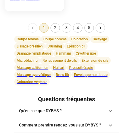
1
2
3
4
5
Coupe femme
Coupe homme
Coloration
Balayage
Lissage brésilien
Brushing
Épilation cil
Drainage lymphatique
Hammam
Cryothérapie
Microblading
Rehaussement de cils
Extension de cils
Massage californien
Nail art
Pressothérapie
Massage ayurvédique
Brow lift
Enveloppement boue
Coloration végétale
Questions fréquentes
Qu'est-ce que DYBYS ?
Comment prendre rendez-vous sur DYBYS ?