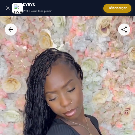
DYBYS
Télécharger
Prêt à vous faire plaisir.