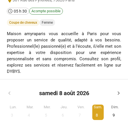
361 Rue des Pyrénées
,
75020
Paris
05 h 30
Acompte possible
Coupe de cheveux
Femme
Maison amyraparis vous accueille à Paris pour vous
proposer un service de qualité, adapté à vos besoins.
Professionnel(le) passionné(e) et à l’écoute, il/elle met son
expertise à votre disposition pour une expérience
personnalisée et sans compromis. Consultez son profil,
explorez ses services et réservez facilement en ligne sur
DYBYS.
samedi 8 août 2026
Lun.
Mar.
Mer.
Jeu.
Ven.
Sam.
Dim.
3
4
5
6
7
8
9