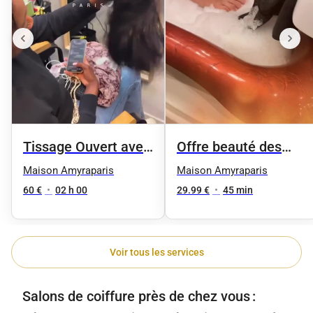
Tissage Ouvert avec
Offre beauté des
des mèches neuves
pieds femme
Maison Amyraparis
Maison Amyraparis
60 €
•
02 h 00
29.99 €
•
45 min
Voir tous les services
Salons de coiffure près de chez vous :