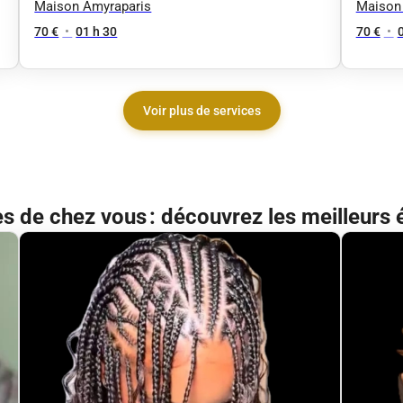
Line
Maison Amyraparis
Maison
70 €
•
01 h 30
70 €
•
Voir plus de services
ès de chez vous : découvrez les meilleurs 