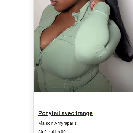
Ponytail avec frange
Maison Amyraparis
80 €
•
01 h 00