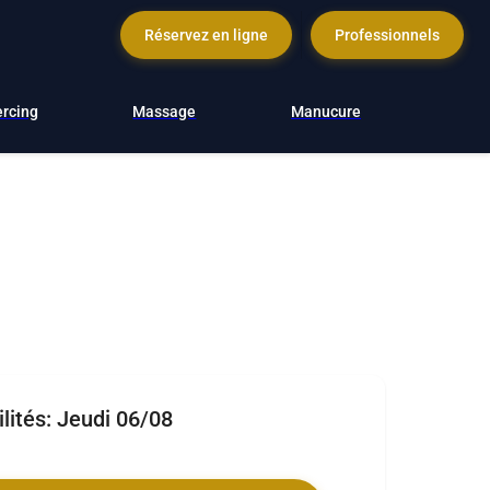
Réservez en ligne
Professionnels
ercing
Massage
Manucure
lités:
Jeudi 06/08