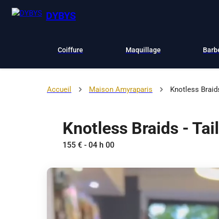
DYBYS
Coiffure
Maquillage
Barb
Accueil
Maison Amyraparis
Knotless Braids
Knotless Braids - Tail
155 € - 04 h 00