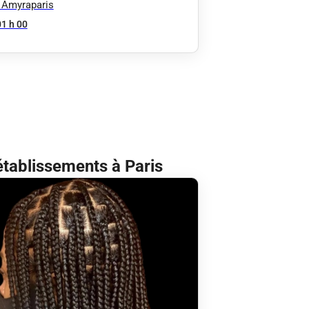
 Amyraparis
01 h 00
établissements à Paris