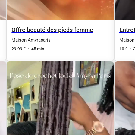
Offre beauté des pieds femme
Entret
Maison Amyraparis
Maison
29.99 €
•
45 min
10 €
•