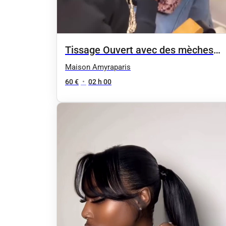
Tissage Ouvert avec des mèches
neuves
Maison Amyraparis
60 €
•
02 h 00