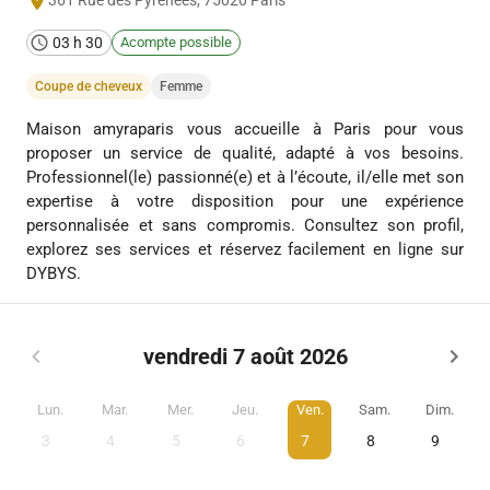
361 Rue des Pyrénées
,
75020
Paris
03 h 30
Acompte possible
Coupe de cheveux
Femme
Maison amyraparis vous accueille à Paris pour vous
proposer un service de qualité, adapté à vos besoins.
Professionnel(le) passionné(e) et à l’écoute, il/elle met son
expertise à votre disposition pour une expérience
personnalisée et sans compromis. Consultez son profil,
explorez ses services et réservez facilement en ligne sur
DYBYS.
vendredi 7 août 2026
Lun.
Mar.
Mer.
Jeu.
Ven.
Sam.
Dim.
3
4
5
6
7
8
9