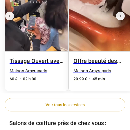
Tissage Ouvert avec
Offre beauté des
des mèches neuves
pieds femme
Maison Amyraparis
Maison Amyraparis
60 €
•
02 h 00
29.99 €
•
45 min
Voir tous les services
Salons de coiffure près de chez vous :