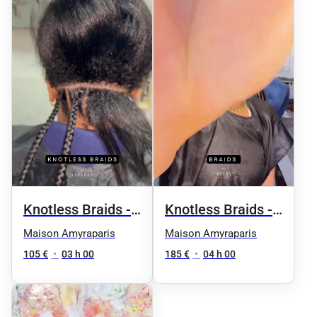
Knotless Braids -
Knotless Braids -
Taille 1 / épaules
Taille 6 /
Maison Amyraparis
Maison Amyraparis
Jusqu'aux
105 €
•
03 h 00
185 €
•
04 h 00
hanches