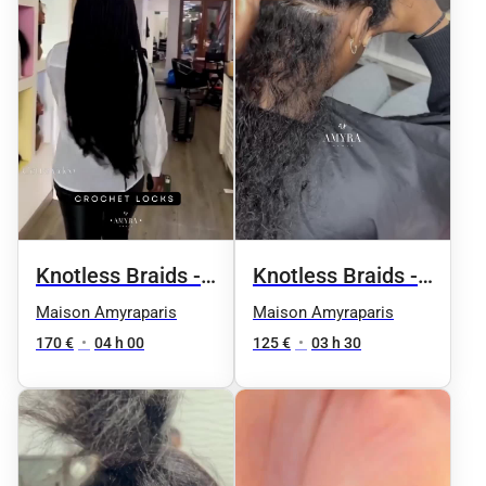
Knotless Braids -
Knotless Braids -
Taille 5 / taille
Taille 2 /
Maison Amyraparis
Maison Amyraparis
omoplates
170 €
•
04 h 00
125 €
•
03 h 30