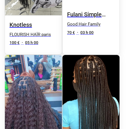
Fulani Simple
Knotless
Knotless
Good Hair Family
70 €
•
03 h 00
FLOURISH HAÏR paris
100 €
•
05 h 00