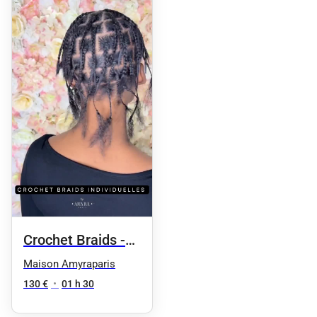
Crochet Braids -
Pose individuelle
Maison Amyraparis
130 €
•
01 h 30