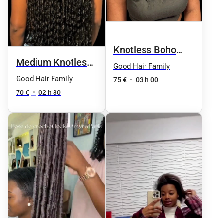
Knotless Boho
Medium Knotless
Bob
Good Hair Family
Boho
Good Hair Family
75 €
•
03 h 00
70 €
•
02 h 30