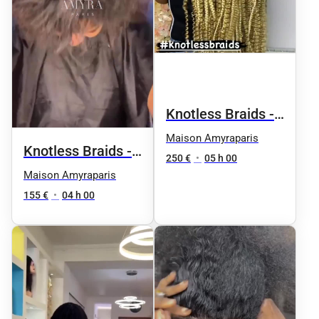
Knotless Braids -
Taille 8 / fesses
Maison Amyraparis
Knotless Braids -
250 €
•
05 h 00
Taille 4 / millieu
Maison Amyraparis
du dos
155 €
•
04 h 00