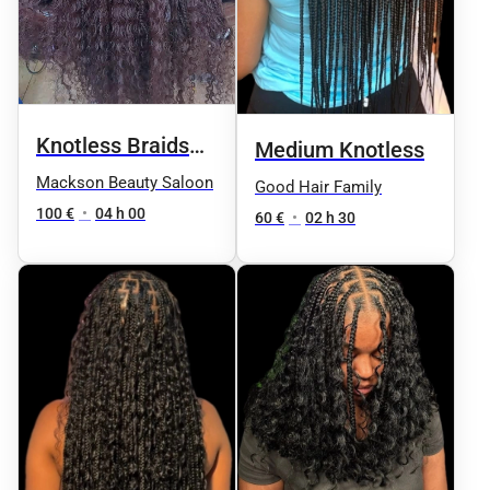
Knotless Braids
Medium Knotless
(tresses sans
Mackson Beauty Saloon
Good Hair Family
nœuds)
100 €
•
04 h 00
60 €
•
02 h 30