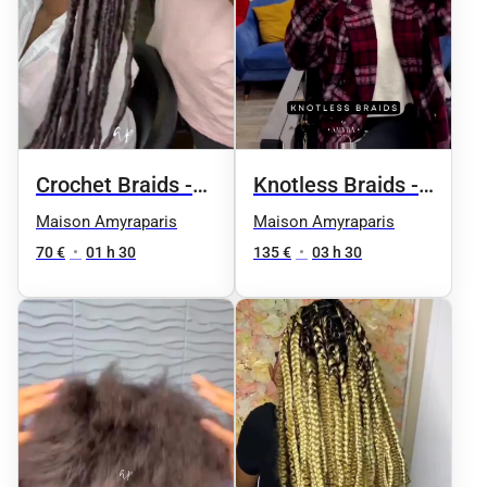
Crochet Braids -
Knotless Braids -
Pose méthode
Taille 3 / soutien-
Maison Amyraparis
Maison Amyraparis
First Line
gorge
70 €
•
01 h 30
135 €
•
03 h 30