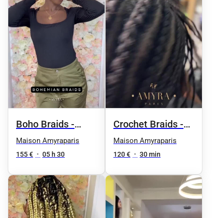
Boho Braids -
Crochet Braids -
Taille 3 / soutien-
Pose mixte
Maison Amyraparis
Maison Amyraparis
gorge
155 €
•
05 h 30
120 €
•
30 min