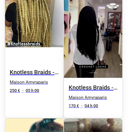
Knotless Braids -
Taille 8 / fesses
Maison Amyraparis
Knotless Braids -
250 €
•
05 h 00
Taille 5 / taille
Maison Amyraparis
170 €
•
04 h 00