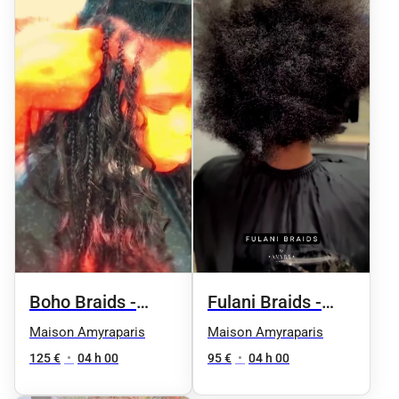
Boho Braids -
Fulani Braids -
Taille 2 /
Taille1/ epaules
Maison Amyraparis
Maison Amyraparis
omoplates
125 €
•
04 h 00
95 €
•
04 h 00