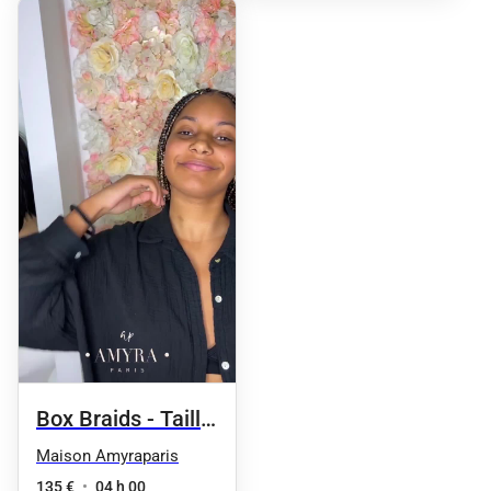
Box Braids - Taille
4 / milieu du dos
Maison Amyraparis
135 €
•
04 h 00