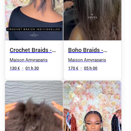
Crochet Braids -
Boho Braids -
Pose individuelle
Taille 4 / millieu
Maison Amyraparis
Maison Amyraparis
du dos
130 €
•
01 h 30
170 €
•
05 h 00