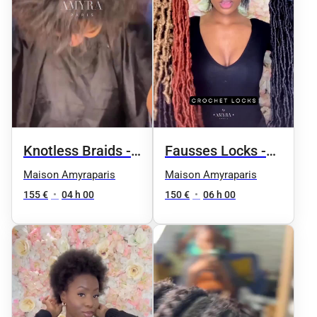
Knotless Braids -
Fausses Locks -
Taille 4 / millieu
Taille 5 / taille
Maison Amyraparis
Maison Amyraparis
du dos
155 €
•
04 h 00
150 €
•
06 h 00