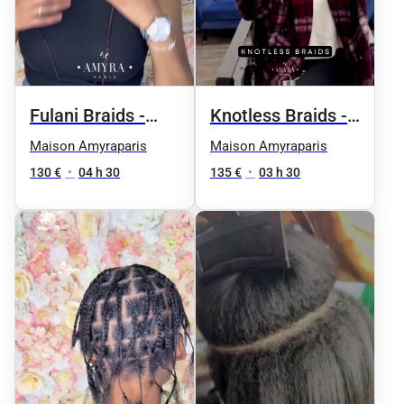
Fulani Braids -
Knotless Braids -
Taille 3 / soutien-
Taille 3 / soutien-
Maison Amyraparis
Maison Amyraparis
gorge
gorge
130 €
•
04 h 30
135 €
•
03 h 30