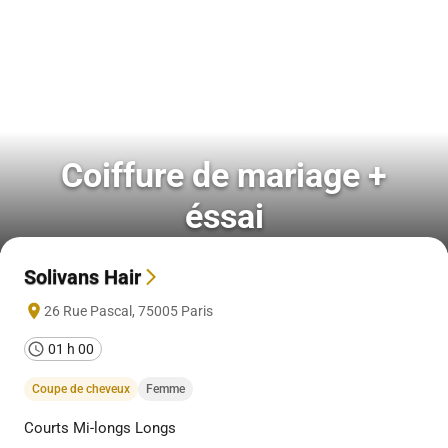
Coiffure de mariage +
éssai
Solivans Hair
26 Rue Pascal
,
75005
Paris
01 h 00
Coupe de cheveux
Femme
Courts Mi-longs Longs