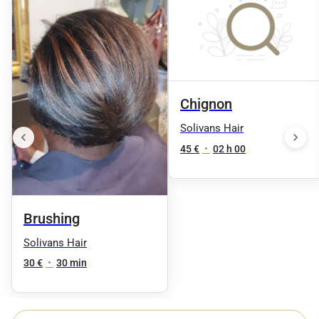
Chignon
Solivans Hair
45 €
•
02 h 00
Brushing
Solivans Hair
30 €
•
30 min