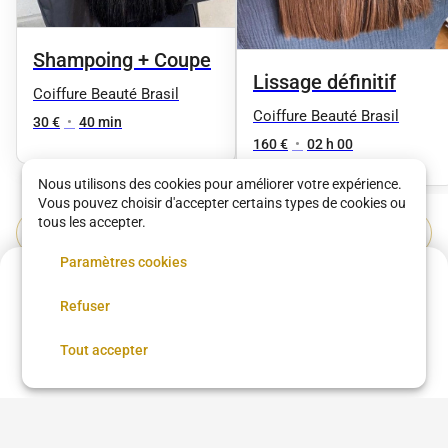
Shampoing + Coupe
Lissage définitif
Coiffure Beauté Brasil
Coiffure Beauté Brasil
30 €
•
40 min
160 €
•
02 h 00
Nous utilisons des cookies pour améliorer votre expérience.
Vous pouvez choisir d'accepter certains types de cookies ou
tous les accepter.
Voir plus dans
Paris
Paramètres cookies
130 €
Coupe femme
Coupe homme
Coloration
Brushing
Refuser
Annulation possible
Balayage
Lissage brésilien
Coiffure afro
Coiffure afro à proximité
Chignon
Taper
Low Taper
Réserver
Tout accepter
Coloration cheveux
Teinture cheveux
Barbe
Coiffeur
Barbier
Coiffure beauté Brasil