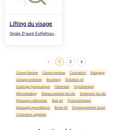
Lifting du visage
Ongle D'auré Esthétique
Ongles Coiffure Spa
Sauna Extension de cils
Soins Corps Soins
Visages Manucure
1
2
Epilation
Coupe femme
Coupe homme
Coloration
Balayage
Lissage brésilien
Brushing
Épilation cil
Drainage lymphatique
Hammam
Cryothérapie
Microblading
Rehaussement de cils
Extension de cils
Massage californien
Nail art
Pressothérapie
Massage ayurvédique
Brow lift
Enveloppement boue
Coloration végétale