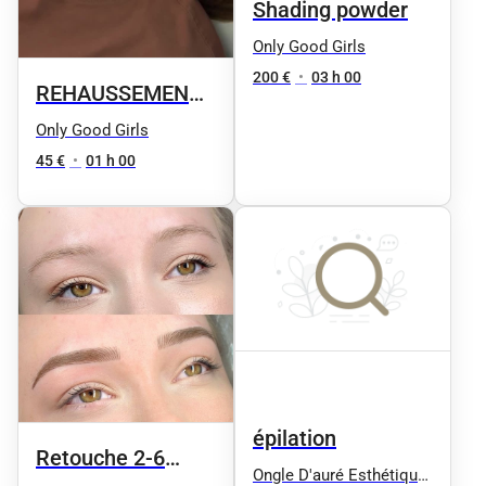
Shading powder
Only Good Girls
200 €
•
03 h 00
REHAUSSEMENT
DE CILS
Only Good Girls
45 €
•
01 h 00
épilation
Retouche 2-6
Ongle D'auré Esthétique