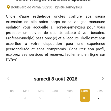
Boulevard de Verna
,
38230
Tignieu-Jameyzieu
Ongle d'auré esthétique ongles coiffure spa sauna
extension de cils soins corps soins visages manucure
epilation vous accueille à Tignieu-jameyzieu pour vous
proposer un service de qualité, adapté à vos besoins.
Professionnel(le) passionné(e) et à l’écoute, il/elle met son
expertise à votre disposition pour une expérience
personnalisée et sans compromis. Consultez son profil,
explorez ses services et réservez facilement en ligne sur
DYBYS.
samedi 8 août 2026
Lun.
Mar.
Mer.
Jeu.
Ven.
Sam.
Dim.
3
4
5
6
7
8
9