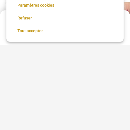
Paramètres cookies
Refuser
Annulation possible
Réserver
Tout accepter
Projet Tattoo
Flash
L’Empreinte
L’Empreinte
120 €
•
02 h 00
90 €
•
01 h 00
Voir plus dans
Tignieu-Jameyzieu