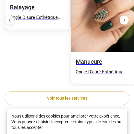
Balayage
Ongle D'auré Esthétique
Ongles Coiffure Spa Sauna
Extension de cils Soins
Corps Soins Visages
Manucure Epilation
Manucure
Ongle D'auré Esthétique
Ongles Coiffure Spa Sauna
Extension de cils Soins
Corps Soins Visages
Manucure Epilation
Voir tous les services
Découvrez les meilleurs établissements de
Nous utilisons des cookies pour améliorer votre expérience.
Vous pouvez choisir d'accepter certains types de cookies ou
undefined à Tignieu-jameyzieu
tous les accepter.