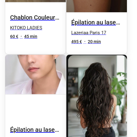
Chablon Couleur
Épilation au laser -
unie
KITOKO LADIES
Maillot brésilien -
Lazeriaa Paris 17
60 €
•
45 min
6 séances
495 €
•
20 min
Épilation au laser