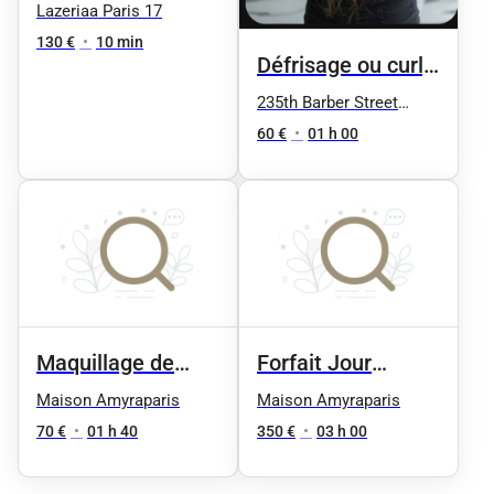
homme - Visage
Lazeriaa Paris 17
entier
130 €
•
10 min
Défrisage ou curly
cheveux longs
235th Barber Street
Nation
60 €
•
01 h 00
Maquillage de
Forfait Jour
soirée
Mariage ( coiffure
Maison Amyraparis
Maison Amyraparis
+ maquillage) + 1
70 €
•
01 h 40
350 €
•
03 h 00
essai coiffure et