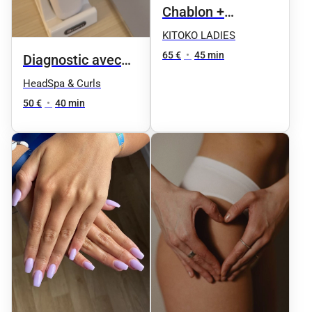
Chablon +
Déco(Nails Art)
KITOKO LADIES
65 €
•
45 min
Diagnostic avec
caméra
HeadSpa & Curls
(prévention,
50 €
•
40 min
analyse)