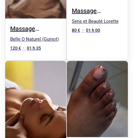
Massage
californien 1h
Sens et Beauté Lorette
Massage
80 €
•
01 h 00
Signature corps et
Belle O Naturel (Guinot)
visage
120 €
•
01 h 35