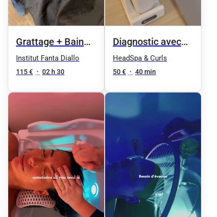
Grattage + Bain
Diagnostic avec
d’huiles + lavage +
caméra
Institut Fanta Diallo
HeadSpa & Curls
massage
(prévention,
115 €
•
02 h 30
50 €
•
40 min
analyse)