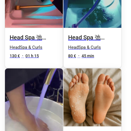
Head Spa 弛
Head Spa 弛
Relaxation +
Rituel Relaxation (
HeadSpa & Curls
HeadSpa & Curls
Detox capillaire
Offre découverte)
130 €
•
01 h 15
80 €
•
45 min