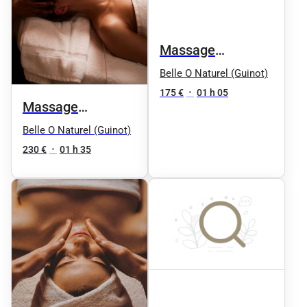
Massage
Signature en Duo
Belle O Naturel (Guinot)
175 €
•
01 h 05
Massage
Signature en Duo
Belle O Naturel (Guinot)
90mn
230 €
•
01 h 35