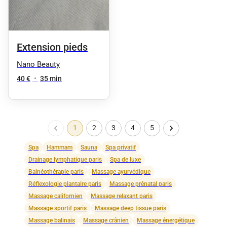
Extension pieds
Nano Beauty
40 €
•
35 min
1
2
3
4
5
Spa
Hammam
Sauna
Spa privatif
Drainage lymphatique paris
Spa de luxe
Balnéothérapie paris
Massage ayurvédique
Réflexologie plantaire paris
Massage prénatal paris
Massage californien
Massage relaxant paris
Massage sportif paris
Massage deep tissue paris
Massage balinais
Massage crânien
Massage énergétique