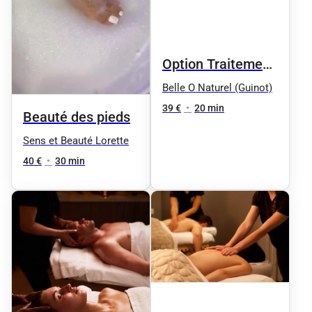
Option Traitement
des callosités
Belle O Naturel (Guinot)
Callus PRO by OPI
39 €
•
20 min
Beauté des pieds
pendant le soin
Sens et Beauté Lorette
visage 39€ au lieu
40 €
•
30 min
de 59€