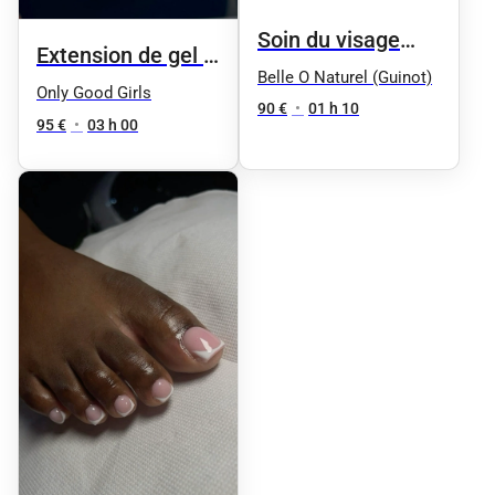
Soin du visage
Extension de gel +
"Aqua Phyt's" by
Belle O Naturel (Guinot)
manucure + vernis
Only Good Girls
Phyt's - Femme
90 €
•
01 h 10
sp (Chablon ou
95 €
•
03 h 00
(Peaux normales
capsule) taille L
à mixtes
déshydratées)