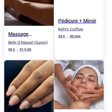
Pédicure + Miroir
Kelly’s Coiffure
Massage
30 €
•
45 min
Signature corps et
Belle O Naturel (Guinot)
visage
90 €
•
01 h 05