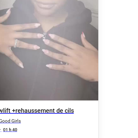
wlift +rehaussement de cils
Good Girls
•
01 h 40