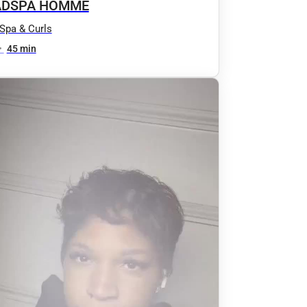
ADSPA HOMME
Spa & Curls
•
45 min