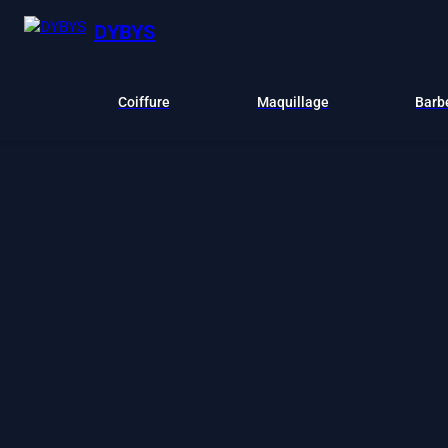
DYBYS
Coiffure
Maquillage
Barb