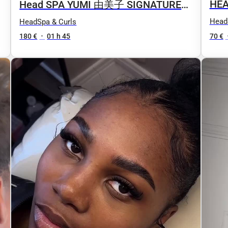
HE
Head SPA YUMI 由美子 SIGNATURE
2.0 Luxury
Head
HeadSpa & Curls
70 €
180 €
•
01 h 45