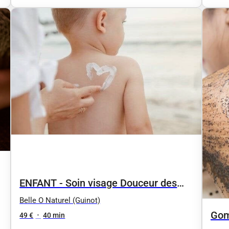
ENFANT - Soin visage Douceur des
P’tites Canailles DE 6 À 12 ANS
Belle O Naturel (Guinot)
Gom
49 €
•
40 min