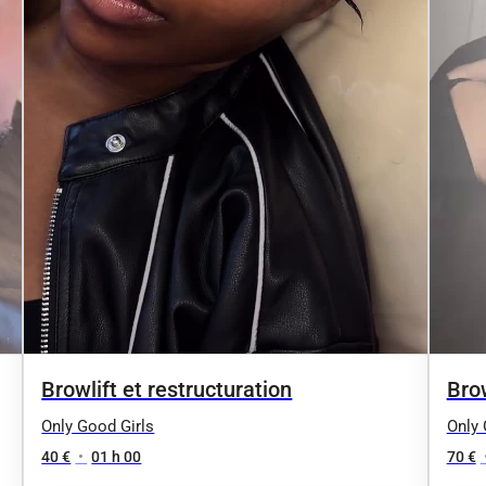
Browlift et restructuration
Bro
Only Good Girls
Only 
40 €
•
01 h 00
70 €