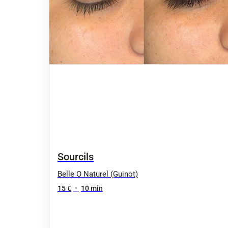
Sourcils
Belle O Naturel (Guinot)
15 €
•
10 min