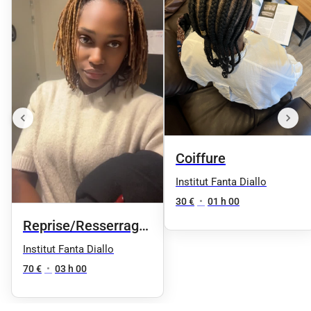
Coiffure
Institut Fanta Diallo
30 €
•
01 h 00
Reprise/Resserrage
entre 1 et 50 locks
Institut Fanta Diallo
70 €
•
03 h 00