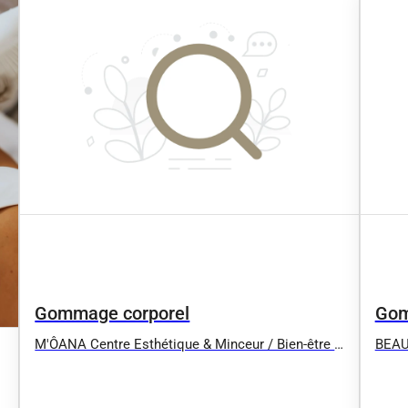
Gommage corporel
Gom
M'ÔANA Centre Esthétique & Minceur / Bien-être &
BEAU
Energétique