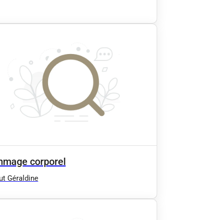
mage corporel
tut Géraldine