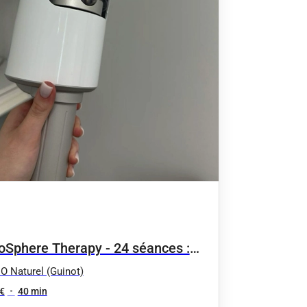
oSphere Therapy - 24 séances :
pression par vibrations bas ou
 O Naturel (Guinot)
t du corps 35 min
€
•
40 min