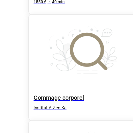
haut du corps 35 min
1550 €
•
40 min
Gommage corporel
Institut A Zen Ka