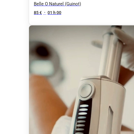
Belle O Naturel (Guinot)
85 €
•
01 h 00