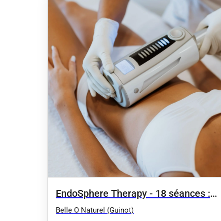
EndoSphere Therapy - 18 séances :
Compression par vibrations bas ou
Belle O Naturel (Guinot)