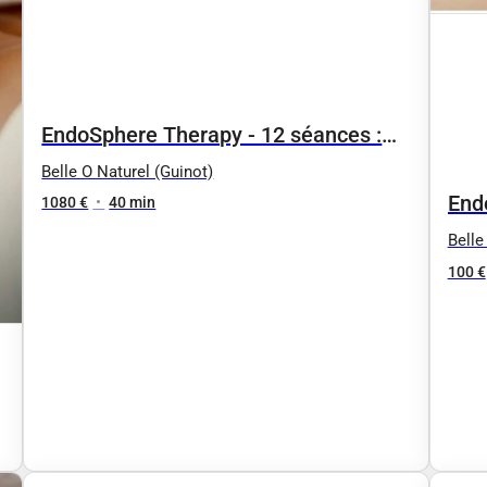
EndoSphere Therapy - 12 séances :
Compression par vibrations bas ou
Belle O Naturel (Guinot)
End
haut du corps 35 min
1080 €
•
40 min
par 
Belle
cor
100 €