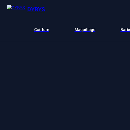
DYBYS
Coiffure
Maquillage
Barb