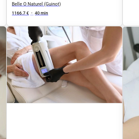
soins amincissants : Compression par
Belle O Naturel (Guinot)
vibrations bas ou haut du corps 35
1166.7 €
•
40 min
min