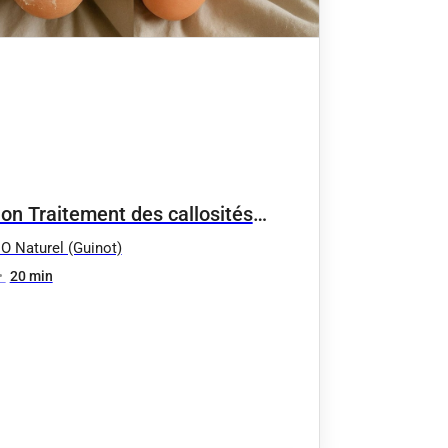
on Traitement des callosités
lus PRO by OPI pendant le soin
 O Naturel (Guinot)
ge 39€ au lieu de 59€
•
20 min