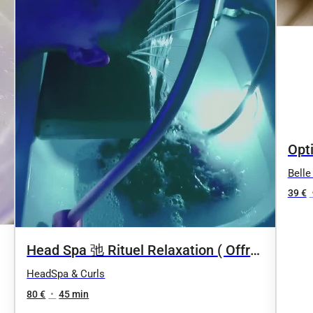
Opti
Cal
Belle
visa
39 €
Head Spa 弛 Rituel Relaxation ( Offre
découverte)
HeadSpa & Curls
80 €
•
45 min