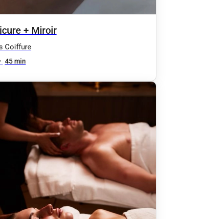
cure + Miroir
’s Coiffure
•
45 min