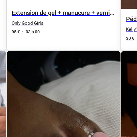
Extension de gel + manucure + vernis
Pédi
sp (Chablon ou capsule) taille L
Only Good Girls
Kelly
95 €
•
03 h 00
30 €