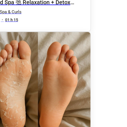
Relaxation + Detox
llaire
Spa & Curls
•
01 h 15