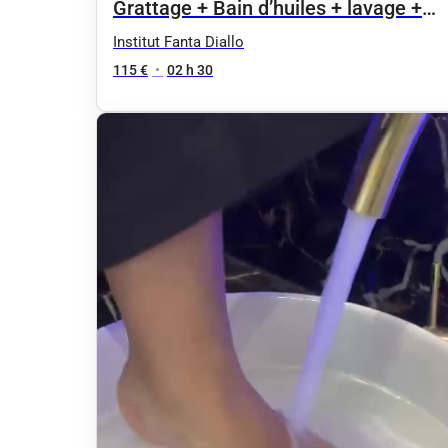
Grattage + Bain d’huiles + lavage +
massage
Institut Fanta Diallo
115 €
•
02 h 30