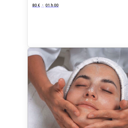
80 €
•
01 h 00