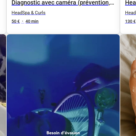
Diagnostic avec caméra (prévention,
Head Spa 弛 
analyse)
capi
HeadSpa & Curls
Head
50 €
•
40 min
130 €