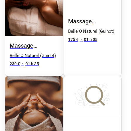
Massage
Signature en Duo
Belle O Naturel (Guinot)
175 €
•
01 h 05
Massage
Signature en Duo
Belle O Naturel (Guinot)
90mn
230 €
•
01 h 35