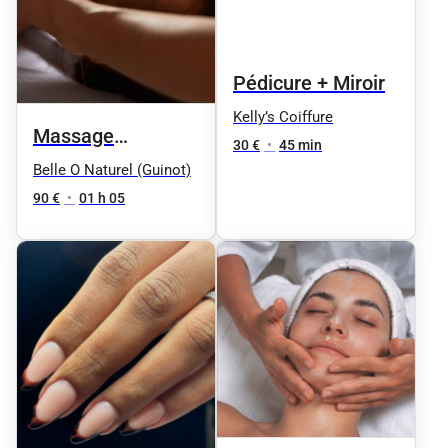
Pédicure + Miroir
Kelly’s Coiffure
Massage
30 €
•
45 min
Signature corps et
Belle O Naturel (Guinot)
visage
90 €
•
01 h 05