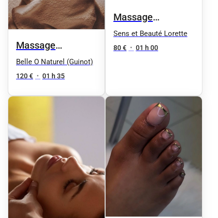
Massage
californien 1h
Sens et Beauté Lorette
Massage
80 €
•
01 h 00
Signature corps et
Belle O Naturel (Guinot)
visage
120 €
•
01 h 35