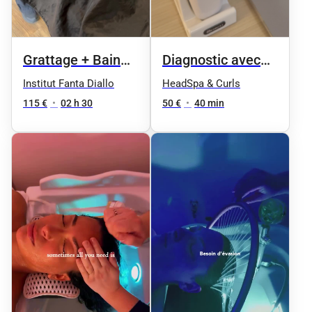
Grattage + Bain
Diagnostic avec
d’huiles + lavage +
caméra
Institut Fanta Diallo
HeadSpa & Curls
massage
(prévention,
115 €
•
02 h 30
50 €
•
40 min
analyse)