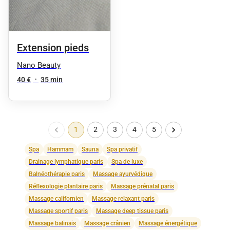
Extension pieds
Nano Beauty
40 €
•
35 min
1
2
3
4
5
Spa
Hammam
Sauna
Spa privatif
Drainage lymphatique paris
Spa de luxe
Balnéothérapie paris
Massage ayurvédique
Réflexologie plantaire paris
Massage prénatal paris
Massage californien
Massage relaxant paris
Massage sportif paris
Massage deep tissue paris
Massage balinais
Massage crânien
Massage énergétique