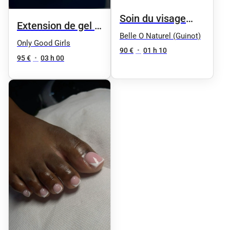
Soin du visage
Extension de gel +
"Aqua Phyt's" by
Belle O Naturel (Guinot)
manucure + vernis
Only Good Girls
Phyt's - Femme
90 €
•
01 h 10
sp (Chablon ou
95 €
•
03 h 00
(Peaux normales
capsule) taille L
à mixtes
déshydratées)