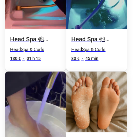
Head Spa 弛
Head Spa 弛
Relaxation +
Rituel Relaxation (
HeadSpa & Curls
HeadSpa & Curls
Detox capillaire
Offre découverte)
130 €
•
01 h 15
80 €
•
45 min