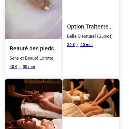
Option Traitement
des callosités
Belle O Naturel (Guinot)
Callus PRO by OPI
39 €
•
20 min
Beauté des pieds
pendant le soin
Sens et Beauté Lorette
visage 39€ au lieu
40 €
•
30 min
de 59€