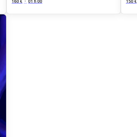
160 €
•
01 h 00
150 €