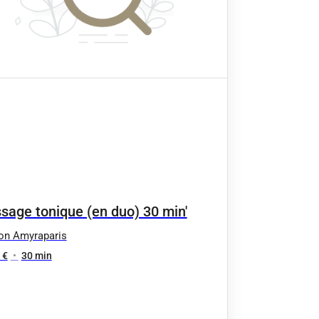
sage tonique (en duo) 30 min'
on Amyraparis
 €
•
30 min