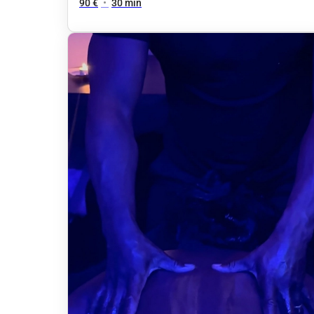
90 €
•
30 min