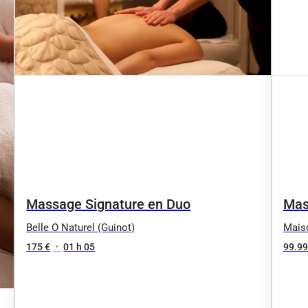
Massage Signature en Duo
Mas
Belle O Naturel (Guinot)
Mais
175 €
•
01 h 05
99.99