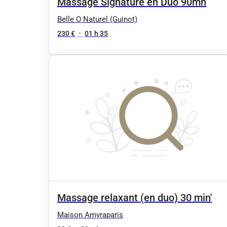
Massage Signature en Duo 90mn
Belle O Naturel (Guinot)
230 €
•
01 h 35
Massage relaxant (en duo) 30 min'
Maison Amyraparis