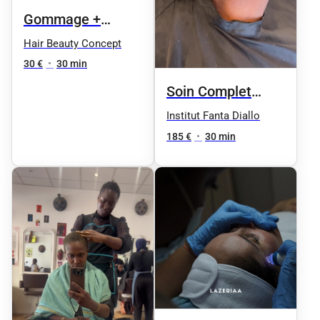
Gommage +
masque éclat
Hair Beauty Concept
express
30 €
•
30 min
Soin Complet
Chebe
Institut Fanta Diallo
185 €
•
30 min