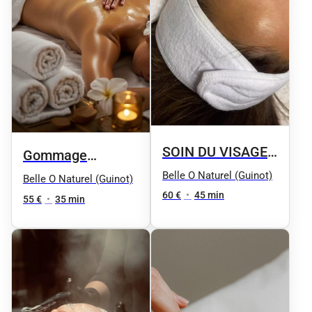
SOIN DU VISAGE
Gommage
// Eclat express :
Belle O Naturel (Guinot)
Douceur Relaxant
Belle O Naturel (Guinot)
Gommage et
60 €
•
45 min
aux 4 Huiles
55 €
•
35 min
masque adapté à
Précieuses
la nature de la
peau