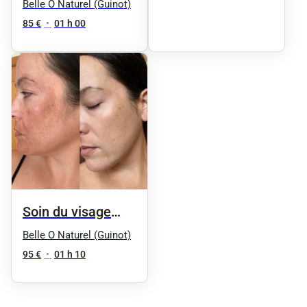
"Équilibre" by
Belle O Naturel (Guinot)
(Peaux normales
Phyt's
85 €
•
01 h 00
à mixtes
déshydratées)
Soin du visage
anti-âge "Énergie
Belle O Naturel (Guinot)
Vitale" by Phyt's
95 €
•
01 h 10