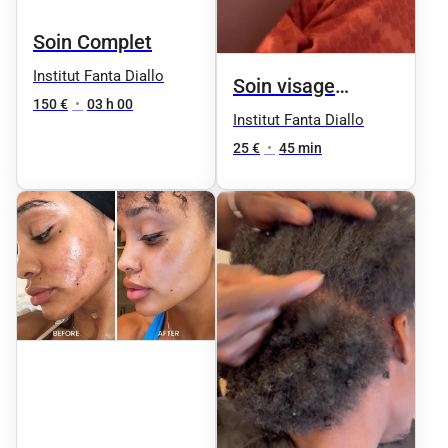
Soin Complet
Institut Fanta Diallo
Soin visage
150 €
•
03 h 00
gommage peau
Institut Fanta Diallo
parfaite
25 €
•
45 min