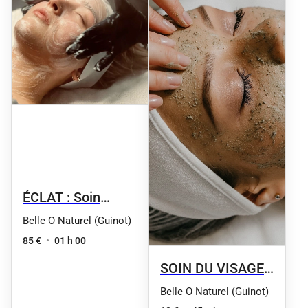
ÉCLAT : Soin
visage détox
Belle O Naturel (Guinot)
réoxygénant :
85 €
•
01 h 00
DÉTOXYGÈNE
SOIN DU VISAGE
Eclat express :
Belle O Naturel (Guinot)