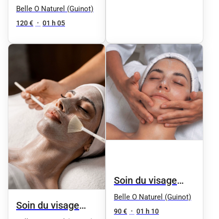
(Peaux sèches et
repulpant
Belle O Naturel (Guinot)
déshydratées)
hydratant : HYDRA
120 €
•
01 h 05
SUMMUM
Soin du visage
"Aqua Phyt's" by
Belle O Naturel (Guinot)
Soin du visage
Phyt's - Femme
90 €
•
01 h 10