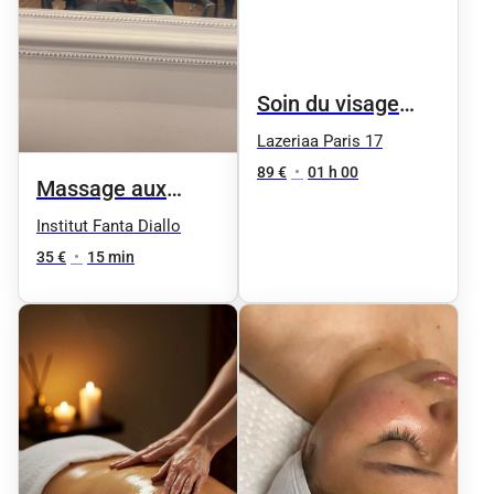
Soin du visage
HydraFacial - 5
Lazeriaa Paris 17
séances
89 €
•
01 h 00
Massage aux
Huilles
Institut Fanta Diallo
Essentielles
35 €
•
15 min