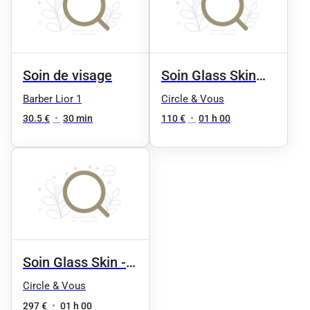
Soin de visage
Soin Glass Skin
Effet peau de
Barber Lior 1
Circle & Vous
verre - 1 séance
30.5 €
•
30 min
110 €
•
01 h 00
Soin Glass Skin - 3
séances
Circle & Vous
297 €
•
01 h 00