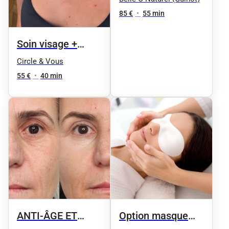
poches, cernes,
85 €
•
55 min
paupières)
Soin visage +
séance de
Circle & Vous
luminothérapie
55 €
•
40 min
avec le Masque
Led Platinium -
éclat - rides - anti
imperfections
ANTI-ÂGE ET
Option masque