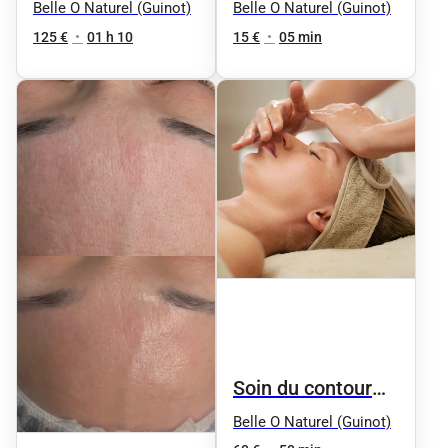
FÉRMETÉ : Soin
yeux Age Logic
Belle O Naturel (Guinot)
Belle O Naturel (Guinot)
jeunesse
125 €
•
01 h 10
15 €
•
05 min
revitalisant "AGE
LOGIC"
Hydradermie
jeunesse
Soin du contour
des yeux "Phyt'
Belle O Naturel (Guinot)