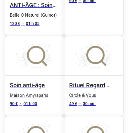
Sublim eyes" by
60 €
•
50 min
ANTI-ÂGE : Soin
Phyt's
repulpant
Belle O Naturel (Guinot)
hydratant : HYDRA
120 €
•
01 h 05
SUMMUM
Soin anti-âge
Rituel Regard
Liftant -
Maison Amyraparis
Circle & Vous
Défatiguant
90 €
•
01 h 00
49 €
•
30 min