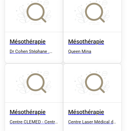
Lilas
Mésothérapie
Mésothérapie
Dr Cohen Stéphane .
Queen Mina
Centre d’épilation Laser
de Créteil et de
cryolipolyse
Mésothérapie
Mésothérapie
Centre CLEMED - Centre
Centre Laser Médical de
de médecine esthétique
l’Etoile