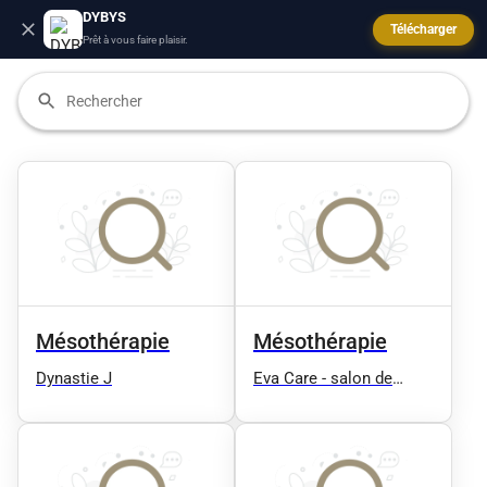
DYBYS
Télécharger
Prêt à vous faire plaisir.
Mésothérapie
Mésothérapie
Dynastie J
Eva Care - salon de
beauté et dermo-
esthétique