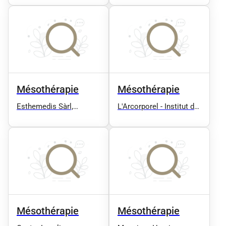
Mésothérapie
Mésothérapie
Esthemedis Sàrl,
L'Arcorporel - Institut de
Succursale de Genolier
beauté à Le Perreux sur
Marne
Mésothérapie
Mésothérapie