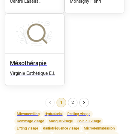
Centre Laselis
Monsigny Henri
Montrouge - Médecine
Esthétique - Epilation
Laser
Mésothérapie
Virginie Esthétique E.I.
1
2
Microneedling
Hydrafacial
Peeling visage
Gommage visage
Masque visage
Soin du visage
Lifting visage
Radiofréquence visage
Microdermabrasion