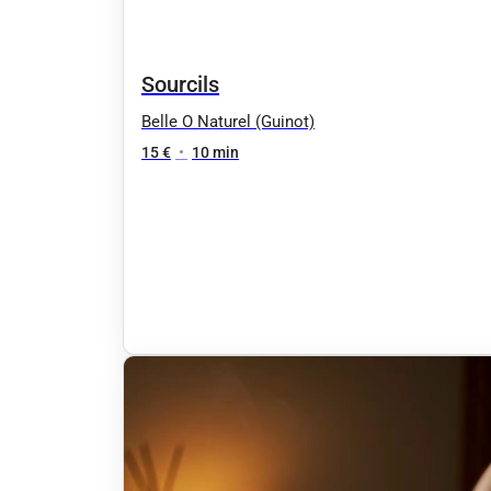
Sourcils
Belle O Naturel (Guinot)
15 €
•
10 min