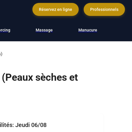
Réservez en ligne
Professionnels
ercing
Massage
Manucure
s)
e (Peaux sèches et
lités:
Jeudi 06/08