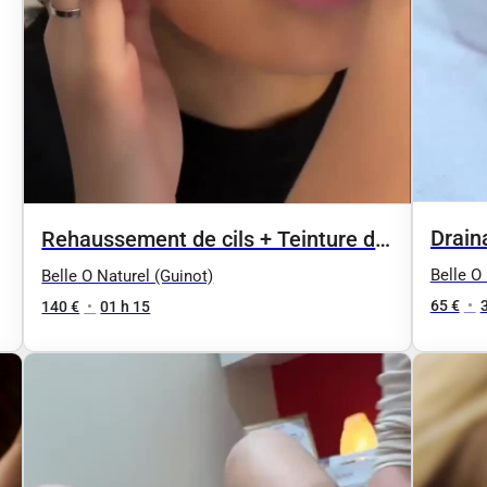
Drain
Rehaussement de cils + Teinture de
légèr
cils en duo 1h10
Belle O
Belle O Naturel (Guinot)
65 €
•
140 €
•
01 h 15