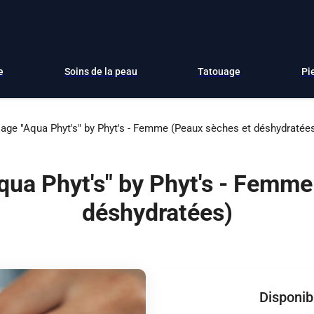
e
Soins de la peau
Tatouage
Pi
sage "Aqua Phyt's" by Phyt's - Femme (Peaux sèches et déshydratée
qua Phyt's" by Phyt's - Femm
déshydratées)
Disponibi