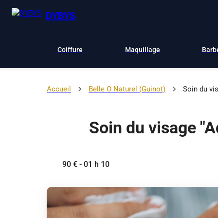
DYBYS
Coiffure
Maquillage
Barb
Accueil
Belle O Naturel (Guinot)
Soin du vi
Soin du visage "A
90 € - 01 h 10