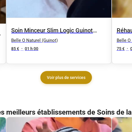
Soin Minceur Slim Logic Guinot
Réhau
60mn
Belle O Naturel (Guinot)
Belle O
85 €
•
01 h 00
75 €
•
Voir plus de services
s meilleurs établissements de Soins de la