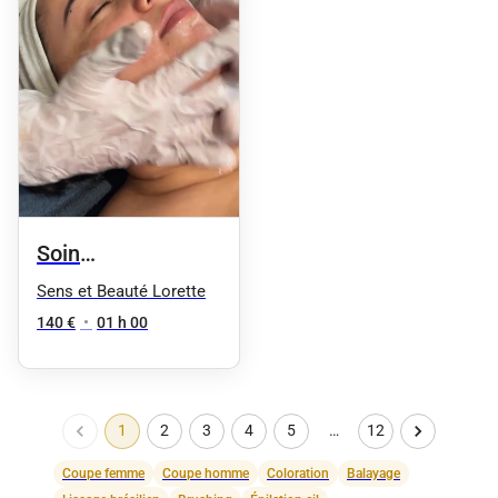
Soin
HYDRASKEENFACIAL
Sens et Beauté Lorette
140 €
•
01 h 00
1
2
3
4
5
…
12
Coupe femme
Coupe homme
Coloration
Balayage