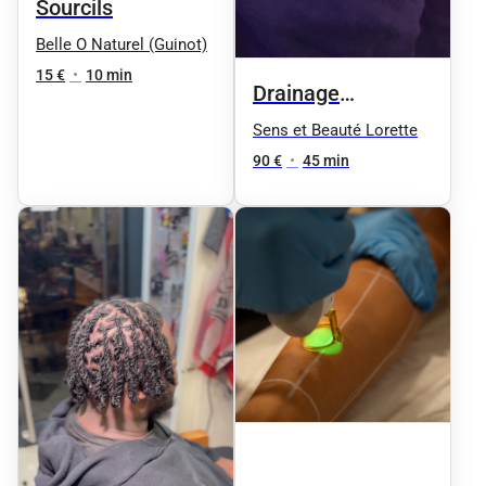
Sourcils
Belle O Naturel (Guinot)
15 €
•
10 min
Drainage
lymphatique
Sens et Beauté Lorette
90 €
•
45 min