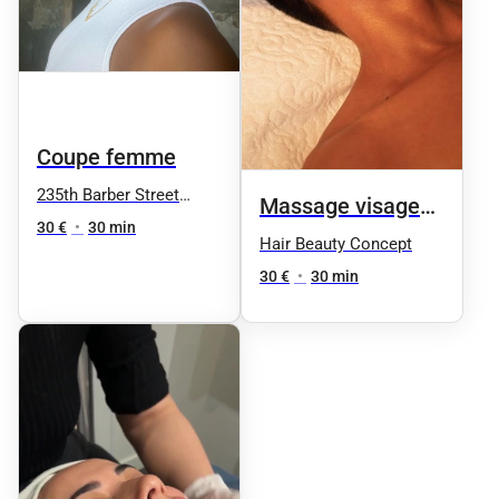
Coupe femme
235th Barber Street
Massage visage
Nation
30 €
•
30 min
anti-stress
Hair Beauty Concept
30 €
•
30 min