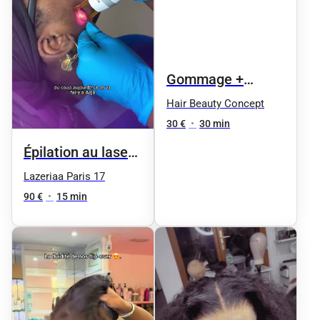
Gommage +
masque éclat
Hair Beauty Concept
express
30 €
•
30 min
Épilation au laser
du visage - Visage
Lazeriaa Paris 17
entier
90 €
•
15 min