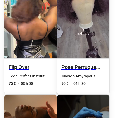
Flip Over
Pose Perruque
Lace
Eden Perfect Institut
Maison Amyraparis
75 €
•
03 h 00
90 €
•
01 h 30