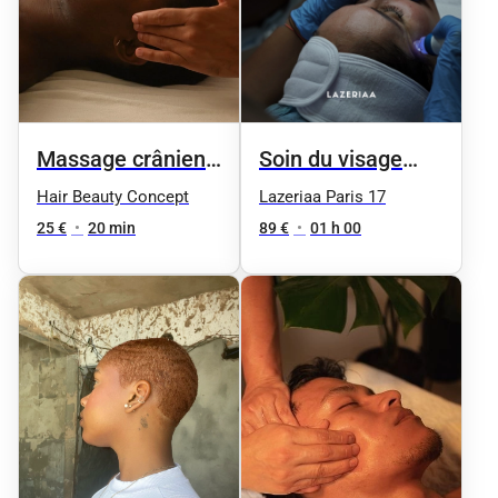
Massage crânien
Soin du visage
relaxant
HydraFacial - 5
Hair Beauty Concept
Lazeriaa Paris 17
séances
25 €
•
20 min
89 €
•
01 h 00