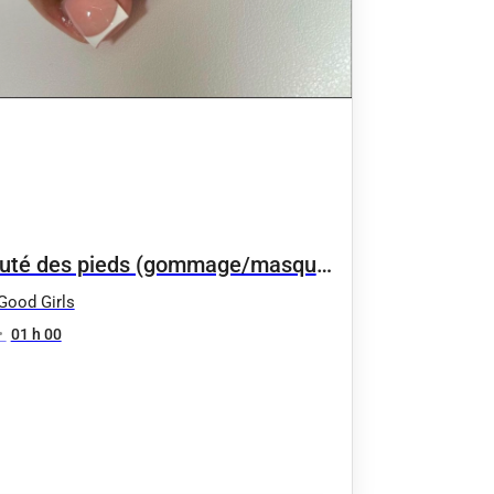
uté des pieds (gommage/masque
icule )
Good Girls
•
01 h 00