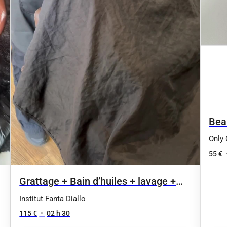
Bea
/cut
Only 
55 €
Grattage + Bain d’huiles + lavage +
massage
Institut Fanta Diallo
115 €
•
02 h 30