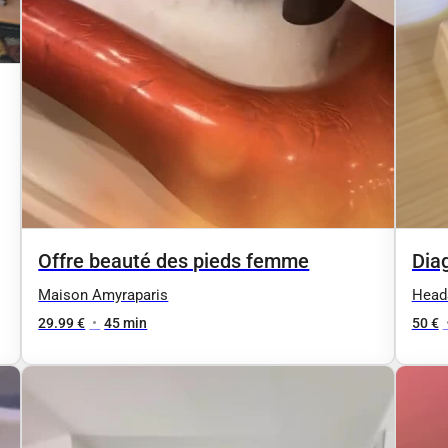
Offre beauté des pieds femme
Dia
ana
Maison Amyraparis
Head
29.99 €
•
45 min
50 €