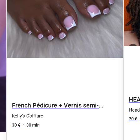
HEA
French Pédicure + Vernis semi-
Head
permanent
Kelly’s Coiffure
70 €
30 €
•
30 min