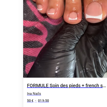
FORMULE Soin des pieds + french sur
ongles naturels
Ina Nails
50 €
•
01 h 50