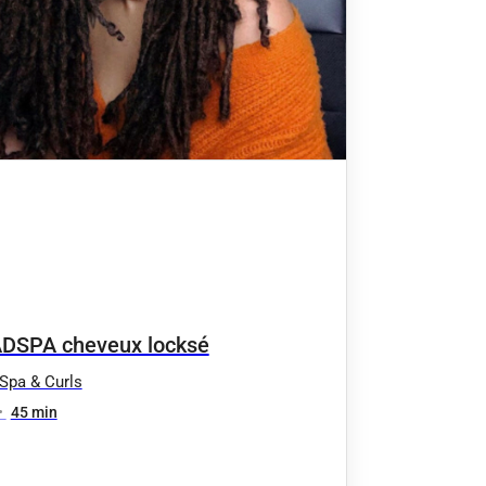
DSPA cheveux locksé
Spa & Curls
•
45 min