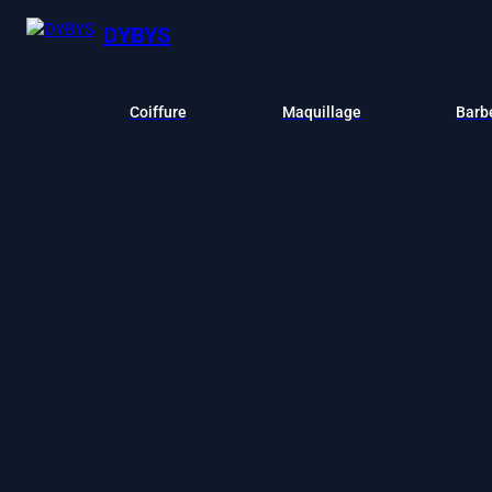
DYBYS
Coiffure
Maquillage
Barb