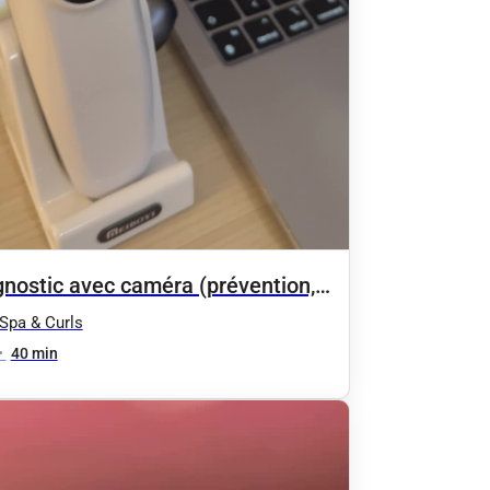
gnostic avec caméra (prévention,
lyse)
Spa & Curls
•
40 min