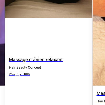
Massage crânien relaxant
Hair Beauty Concept
25 €
•
20 min
Mas
Hair 