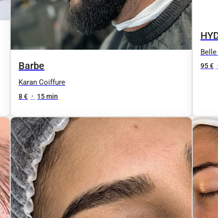
HYD
per
Belle
Barbe
pea
95 €
Karan Coiffure
8 €
•
15 min