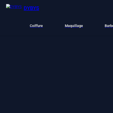
DYBYS
Coiffure
Maquillage
Barb