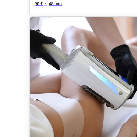
90 €
•
45 min