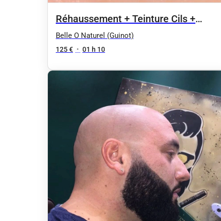
Réhaussement + Teinture Cils +
massage nuque et crâne 70mn
Belle O Naturel (Guinot)
125 €
•
01 h 10