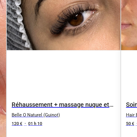
Réhaussement + massage nuque et
Soi
crâne 65mn
rel
Belle O Naturel (Guinot)
Hair 
120 €
•
01 h 10
50 €