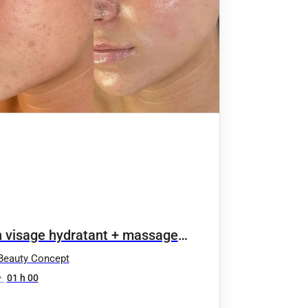
n visage hydratant + massage
axant
Beauty Concept
•
01 h 00