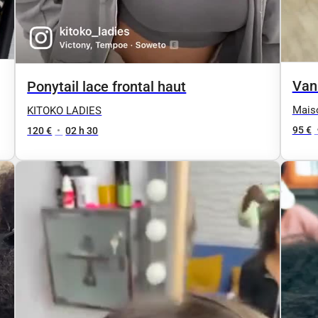
Vani
Ponytail lace frontal haut
Mais
KITOKO LADIES
95 €
120 €
•
02 h 30