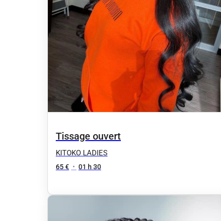
Tissage ouvert
KITOKO LADIES
65 €
•
01 h 30