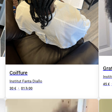
Gra
Coiffure
Insti
Institut Fanta Diallo
45 €
30 €
•
01 h 00