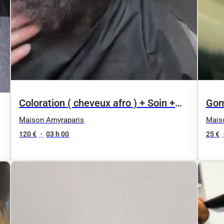
Coloration ( cheveux afro ) + Soin +
Gom
Coiffage
Maison Amyraparis
Mais
120 €
•
03 h 00
25 €