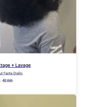
ttage + Lavage
tut Fanta Diallo
•
40 min