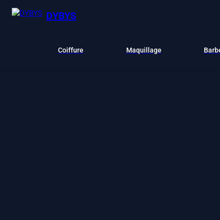
DYBYS
Coiffure
Maquillage
Barb