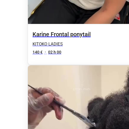
Karine Frontal ponytail
KITOKO LADIES
140 €
•
02 h 00