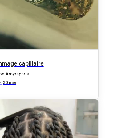
mage capillaire
on Amyraparis
•
30 min