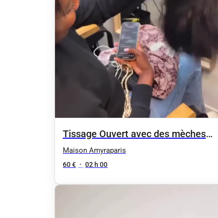
Tissage Ouvert avec des mèches
neuves
Maison Amyraparis
60 €
•
02 h 00