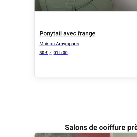
Ponytail avec frange
Maison Amyraparis
80 €
•
01 h 00
Salons de coiffure pr