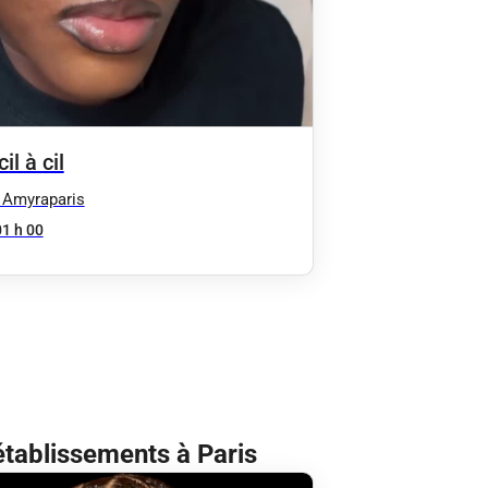
il à cil
 Amyraparis
01 h 00
établissements à Paris