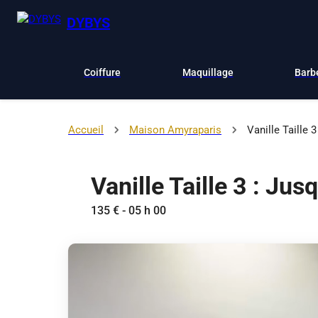
DYBYS
Coiffure
Maquillage
Barb
Accueil
Maison Amyraparis
Vanille Taille 
Vanille Taille 3 : Ju
135 € - 05 h 00