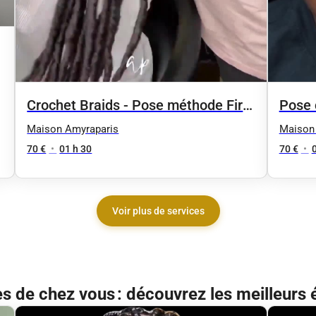
Crochet Braids - Pose méthode First
Pose c
Line
Maison Amyraparis
Maison
70 €
•
01 h 30
70 €
•
Voir plus de services
ès de chez vous : découvrez les meilleurs 