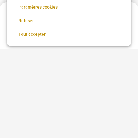
15 €
•
30 min
Paramètres cookies
Acompte de
25.5 €
Refuser
Réservez maintenant, réglez le reste sur place
Voir plus dans
Paris
Réserver
Tout accepter
Coupe femme
Coupe homme
Coloration
Brushing
Balayage
Lissage brésilien
Coiffure afro
Coiffure afro à proximité
Chignon
Taper
Low Taper
Coloration cheveux
Teinture cheveux
Barbe
Coiffeur
Barbier
Coiffure beauté Brasil
Questions fréquentes
Qu'est-ce que DYBYS ?
Comment prendre rendez-vous sur DYBYS ?