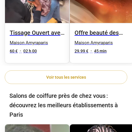
Tissage Ouvert avec
Offre beauté des
des mèches neuves
pieds femme
Maison Amyraparis
Maison Amyraparis
60 €
•
02 h 00
29.99 €
•
45 min
Voir tous les services
Salons de coiffure près de chez vous :
découvrez les meilleurs établissements à
Paris