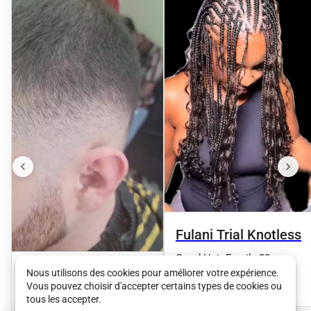
Fulani Trial Knotless
Good Hair Family 20eme
Coupe + Barbe
Nous utilisons des cookies pour améliorer votre expérience.
80 €
•
03 h 00
Vous pouvez choisir d'accepter certains types de cookies ou
Good Hair Family 20eme
tous les accepter.