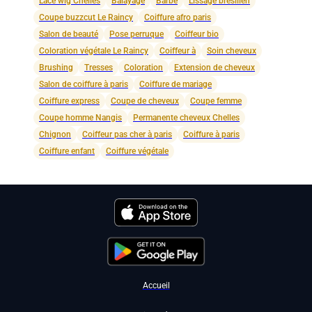
Lace wig Chelles
Balayage
Barbe
Lissage brésilien
Coupe buzzcut Le Raincy
Coiffure afro paris
Salon de beauté
Pose perruque
Coiffeur bio
Coloration végétale Le Raincy
Coiffeur à
Soin cheveux
Brushing
Tresses
Coloration
Extension de cheveux
Salon de coiffure à paris
Coiffure de mariage
Coiffure express
Coupe de cheveux
Coupe femme
Coupe homme Nangis
Permanente cheveux Chelles
Chignon
Coiffeur pas cher à paris
Coiffure à paris
Coiffure enfant
Coiffure végétale
Accueil