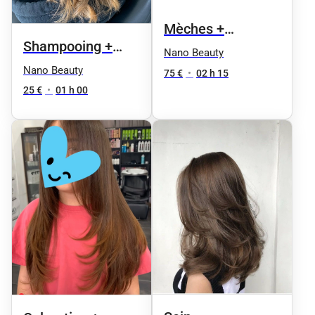
Mèches +
Shampooing +
Shampoing +
Nano Beauty
Coupe brushing
Nano Beauty
Coupe + Brushing
75 €
•
02 h 15
25 €
•
01 h 00