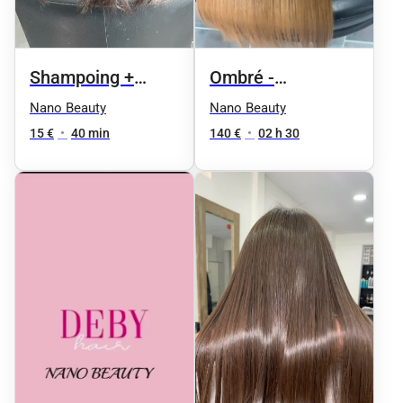
Ombré -
Shampoing +
Shampoing +
Brushing
Nano Beauty
Nano Beauty
Brushing
140 €
•
02 h 30
15 €
•
40 min