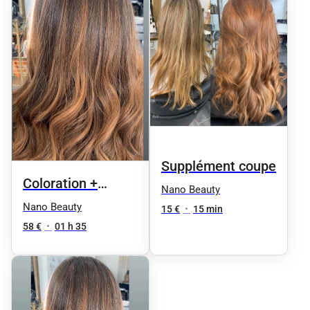
Supplément coupe
Coloration +
Nano Beauty
Shampoing +
Nano Beauty
15 €
•
15 min
Coupe + Brushing
58 €
•
01 h 35
cheveux courts