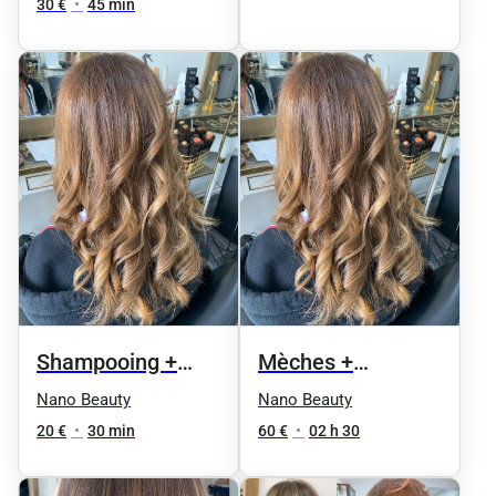
très long et épais
30 €
•
45 min
Shampooing +
Mèches +
Coupe
Shampoing +
Nano Beauty
Nano Beauty
Brushing cheveux
20 €
•
30 min
60 €
•
02 h 30
courts