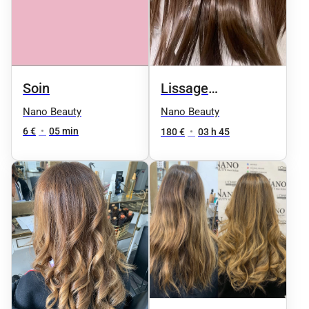
Soin
Lissage
bresilien/Indien/Tanin/
Nano Beauty
Nano Beauty
cheveux longs
6 €
•
05 min
180 €
•
03 h 45
(mi-dos)