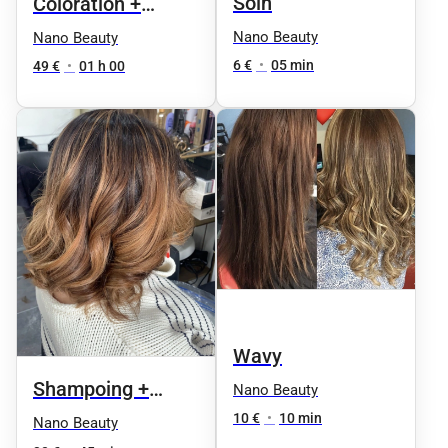
Soin
Coloration +
Shampoing +
Nano Beauty
Nano Beauty
Brushing
6 €
•
05 min
49 €
•
01 h 00
Wavy
Shampoing +
Nano Beauty
Brushing cheveux
10 €
•
10 min
Nano Beauty