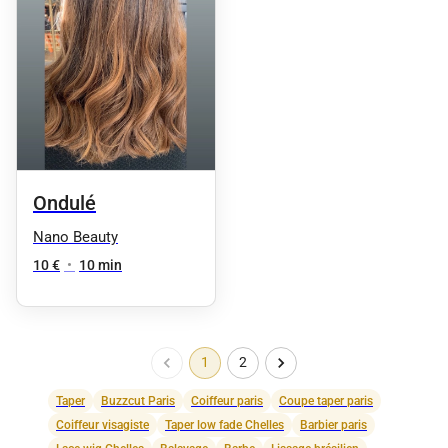
Ondulé
Nano Beauty
10 €
•
10 min
1
2
Taper
Buzzcut Paris
Coiffeur paris
Coupe taper paris
Coiffeur visagiste
Taper low fade Chelles
Barbier paris