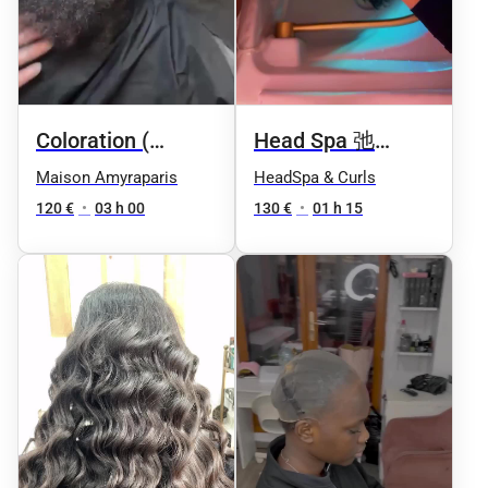
Coloration (
Head Spa 弛
cheveux afro ) +
Relaxation +
Maison Amyraparis
HeadSpa & Curls
Soin + Coiffage
Detox capillaire
120 €
•
03 h 00
130 €
•
01 h 15