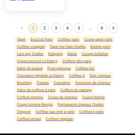
1
2
3
4
5
…
9
Taper
Buzzcut Paris
Coiffeur paris
Coupe taper paris
Coiffeur visagiste
Taper low fade Chelles
Barbier paris
Lace wig Chelles
Balayage
Barbe
Lissage brésilien
Coupe buzzcut Le Raincy
Coiffure afro paris
Salon de beauté
Pose perruque
Coiffeur bio
Coloration végétale Le Raincy
Coiffeur à
Soin cheveux
Brushing
Tresses
Coloration
Extension de cheveux
Salon de coiffure à paris
Coiffure de mariage
Coiffure express
Coupe de cheveux
Coupe femme
Coupe homme Nangis
Permanente cheveux Chelles
Chignon
Coiffeur pas cher à paris
Coiffure à paris
Coiffure enfant
Coiffure végétale