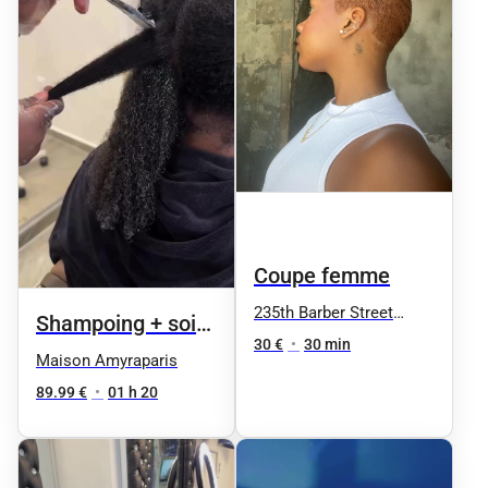
Coupe femme
235th Barber Street
Shampoing + soin
Nation
30 €
•
30 min
silkpress complet
Maison Amyraparis
+ brushing
89.99 €
•
01 h 20