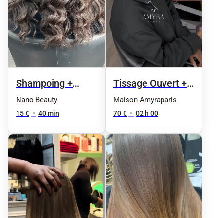
Shampoing +
Tissage Ouvert +
Brushing
brushing ( pour
Nano Beauty
Maison Amyraparis
des meches deja
15 €
•
40 min
70 €
•
02 h 00
utilisées)