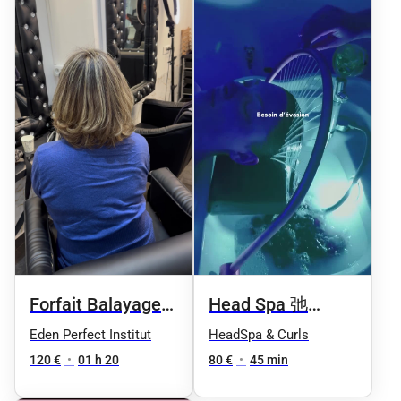
Forfait Balayage
Head Spa 弛
cheveux Mi-
Rituel Relaxation (
Eden Perfect Institut
HeadSpa & Curls
longs+soin+brushing+patine
Offre découverte)
120 €
•
01 h 20
80 €
•
45 min