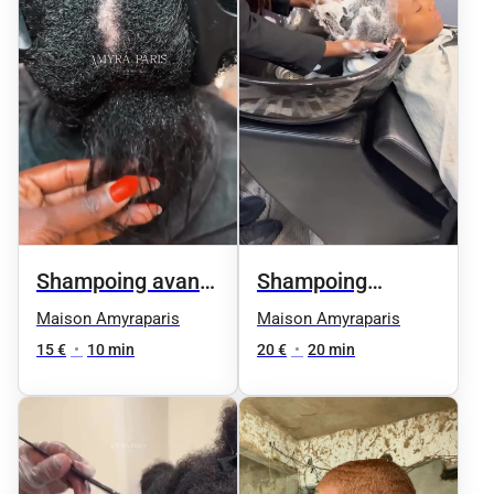
Shampoing avant
Shampoing
prestation
traitant avant
Maison Amyraparis
Maison Amyraparis
prestation
15 €
•
10 min
20 €
•
20 min