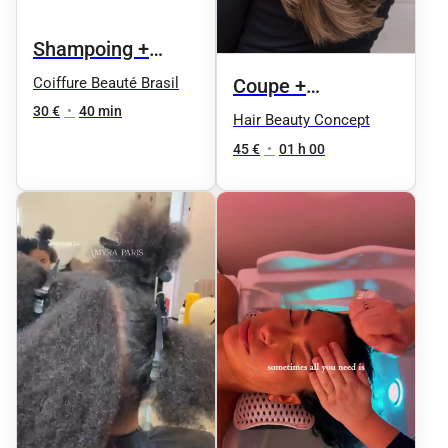
Shampoing +
Coupe
Coiffure Beauté Brasil
Coupe +
30 €
•
40 min
Shampoing +
Hair Beauty Concept
Brushing
45 €
•
01 h 00