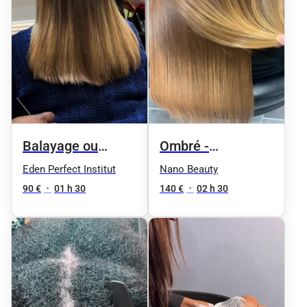
Ombré -
Balayage ou
Shampoing +
Mèches + Coupe
Nano Beauty
Eden Perfect Institut
Brushing
Brushing -
140 €
•
02 h 30
90 €
•
01 h 30
Cheveux Courts /
Mi-longs