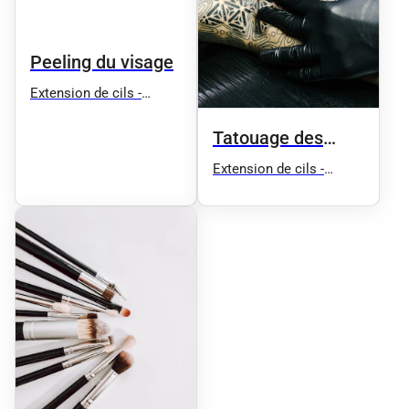
Peeling du visage
Extension de cils -
Microblading - House Of
Cils
Tatouage des
sourcils
Extension de cils -
Microblading - House Of
Cils