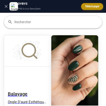
DYBYS
Télécharger
Prêt à vous faire plaisir.
Balayage
Ongle D'auré Esthétique