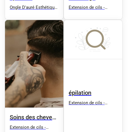
Ongle D'auré Esthétique
Extension de cils -
Ongles Coiffure Spa
Microblading - House Of
Sauna Extension de cils
Cils
Soins Corps Soins
Visages Manucure
Epilation
épilation
Extension de cils -
Microblading - House Of
Cils
Soins des cheveux
et spa
Extension de cils -