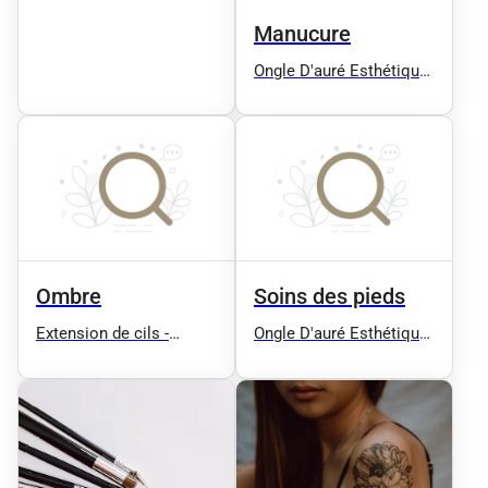
Ongles Coiffure Spa
Sauna Extension de cils
Manucure
Soins Corps Soins
Ongle D'auré Esthétique
Visages Manucure
Ongles Coiffure Spa
Epilation
Sauna Extension de cils
Soins Corps Soins
Visages Manucure
Epilation
Ombre
Soins des pieds
Extension de cils -
Ongle D'auré Esthétique
Microblading - House Of
Ongles Coiffure Spa
Cils
Sauna Extension de cils
Soins Corps Soins
Visages Manucure
Epilation