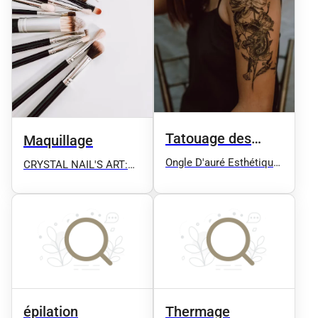
Tatouage des
Maquillage
sourcils
Ongle D'auré Esthétique
CRYSTAL NAIL'S ART:
Ongles Coiffure Spa
onglerie/ éxtension de
Sauna Extension de cils
cils
Soins Corps Soins
Visages Manucure
Epilation
épilation
Thermage