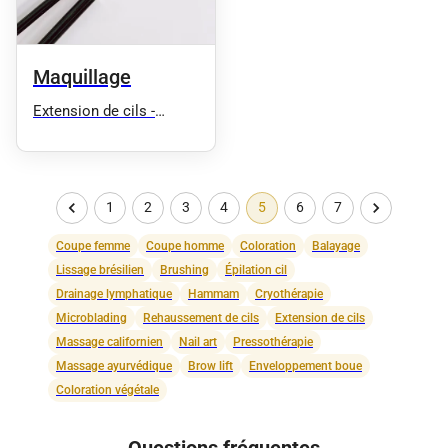
Maquillage
Extension de cils -
Microblading - House Of
Cils
1
2
3
4
5
6
7
Coupe femme
Coupe homme
Coloration
Balayage
Lissage brésilien
Brushing
Épilation cil
Drainage lymphatique
Hammam
Cryothérapie
Microblading
Rehaussement de cils
Extension de cils
Massage californien
Nail art
Pressothérapie
Massage ayurvédique
Brow lift
Enveloppement boue
Coloration végétale
Questions fréquentes