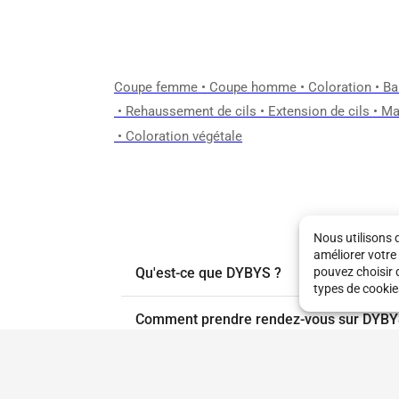
Coupe femme
•
Coupe homme
•
Coloration
•
Ba
•
Rehaussement de cils
•
Extension de cils
•
Ma
•
Coloration végétale
Nous utilisons 
améliorer votre
Qu'est-ce que DYBYS ?
pouvez choisir 
types de cookie
Comment prendre rendez-vous sur DYBY
Est-ce que je dois payer en ligne sur DY