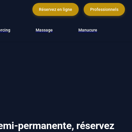
Réservez en ligne
Professionnels
ercing
Massage
Manucure
semi-permanente, réservez