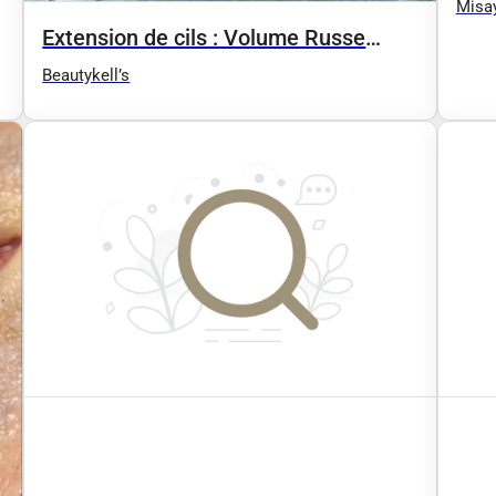
Misay
Extension de cils : Volume Russe
Intense
Beautykell’s