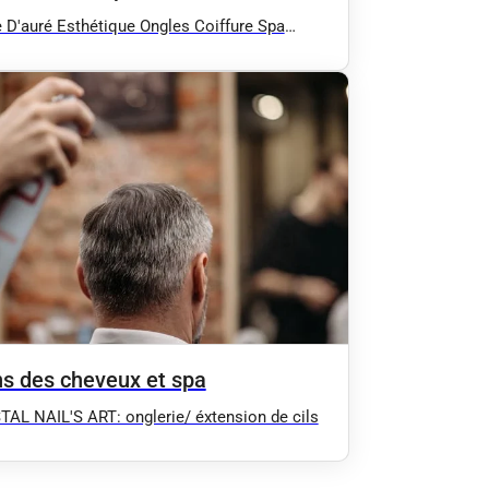
 D'auré Esthétique Ongles Coiffure Spa
 Extension de cils Soins Corps Soins
es Manucure Epilation
ns des cheveux et spa
AL NAIL'S ART: onglerie/ éxtension de cils