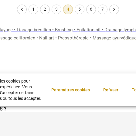
1
2
3
4
5
6
7
layage
•
Lissage brésilien
•
Brushing
•
Épilation cil
•
Drainage lymph
ssage californien
•
Nail art
•
Pressothérapie
•
Massage ayurvédiqu
Questions fréquentes
des cookies pour
 expérience. Vous
Paramètres cookies
Refuser
To
d'accepter certains
s ou tous les accepter.
S ?
BYS ?