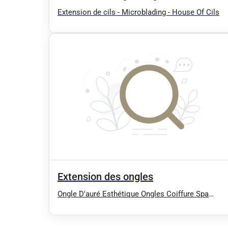
Extension de cils - Microblading - House Of Cils
Extension des ongles
Ongle D'auré Esthétique Ongles Coiffure Spa
Sauna Extension de cils Soins Corps Soins
Visages Manucure Epilation