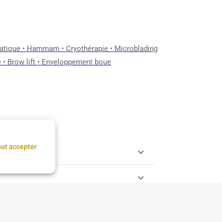
atique
•
Hammam
•
Cryothérapie
•
Microblading
e
•
Brow lift
•
Enveloppement boue
ut accepter