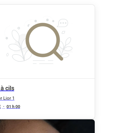
 à cils
r Lior 1
€
•
01 h 00