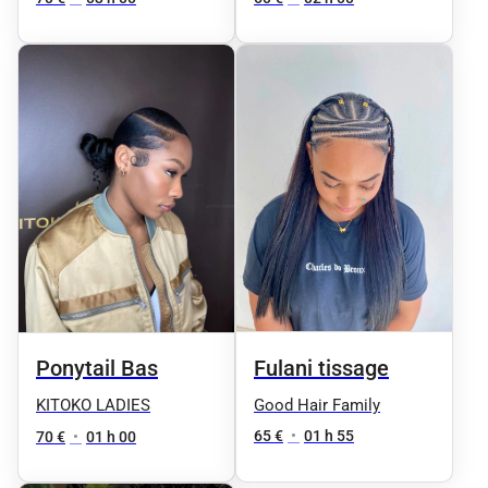
neuves
Fulani tissage
Ponytail Bas
Good Hair Family
KITOKO LADIES
65 €
•
01 h 55
70 €
•
01 h 00