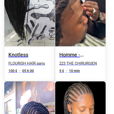
Knotless
Homme -
Contours
FLOURISH HAÏR paris
223 THE CHIRURGIEN
100 €
•
05 h 00
5 €
•
10 min