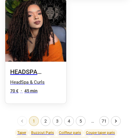
HEADSPA
cheveux locksé
HeadSpa & Curls
70 €
•
45 min
1
2
3
4
5
…
71
Taper
Buzzcut Paris
Coiffeur paris
Coupe taper paris