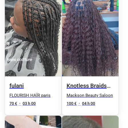
fulani
Knotless Braids
(tresses sans
FLOURISH HAÏR paris
Mackson Beauty Saloon
nœuds)
70 €
•
03 h 00
100 €
•
04 h 00