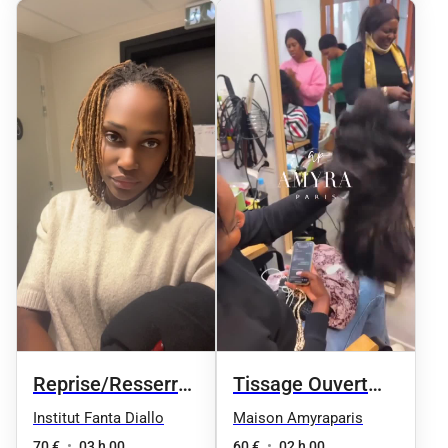
Reprise/Resserrage
Tissage Ouvert
entre 1 et 50 locks
avec des mèches
Institut Fanta Diallo
Maison Amyraparis
70 €
•
03 h 00
60 €
•
02 h 00