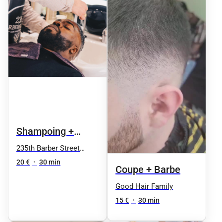
Shampoing +
Coupe + Coiffage
235th Barber Street
Nation
20 €
•
30 min
Coupe + Barbe
Good Hair Family
15 €
•
30 min