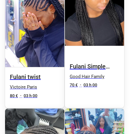
Fulani Simple
Knotless
Fulani twist
Good Hair Family
70 €
•
03 h 00
Victoire Paris
80 €
•
03 h 00