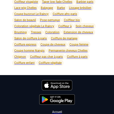
Coiffeur visagiste
Taper low fade Chelles
Barbier paris
Lace wig Chelles
Balayage
Barbe
Lissage brésilien
Coupe buzzcut Le Raincy
Coiffure afro paris
Salon de beauté
Pose perruque
Coiffeur bio
Coloration végétale Le Raincy
Coiffeur à
Soin cheveux
Brushing
Tresses
Coloration
Extension de cheveux
Salon de coiffure à paris
Coiffure de mariage
Coiffure express
Coupe de cheveux
Coupe femme
Coupe homme Nangis
Permanente cheveux Chelles
Chignon
Coiffeur pas cher à paris
Coiffure à paris
Coiffure enfant
Coiffure végétale
Accueil