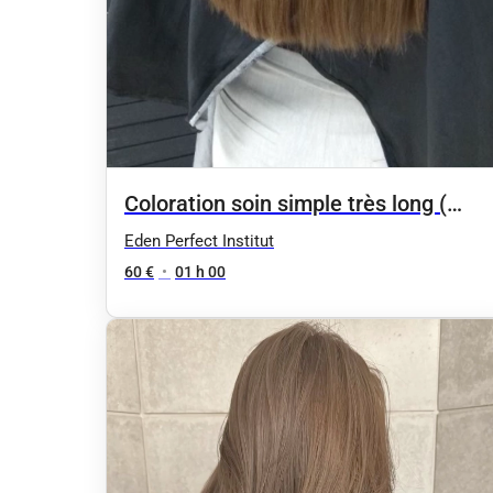
Coloration soin simple très long (
shampoing non inclu) sur devis
Eden Perfect Institut
60 €
•
01 h 00