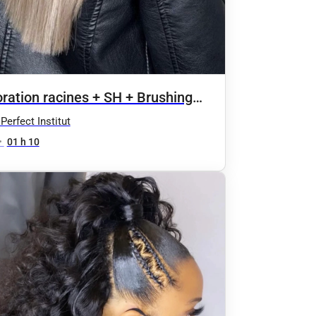
oration racines + SH + Brushing
veux courts et mi_longs
Perfect Institut
•
01 h 10