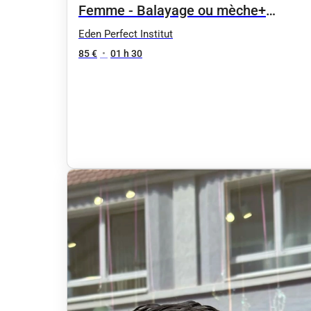
Femme - Balayage ou mèche+
shampoing brushing cheveux courts 
Eden Perfect Institut
patine
85 €
•
01 h 30