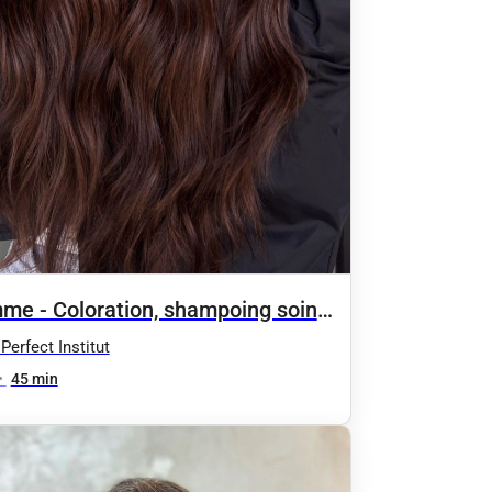
me - Coloration, shampoing soin
ushing racines
Perfect Institut
•
45 min