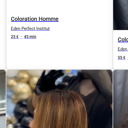
+
Coloration Homme
Eden Perfect Institut
25 €
•
45 min
Col
che
Eden 
55 €