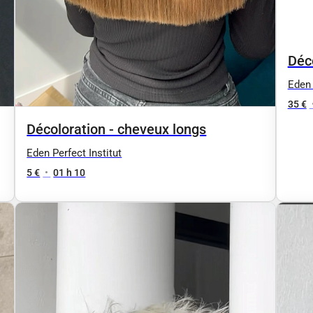
Déc
Eden 
35 €
Décoloration - cheveux longs
Eden Perfect Institut
5 €
•
01 h 10