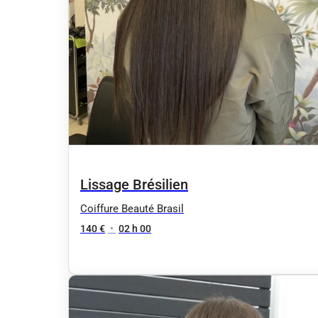
Lissage Brésilien
Coiffure Beauté Brasil
140 €
•
02 h 00