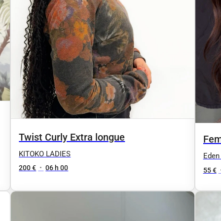
Twist Curly Extra longue
Fem
+ br
KITOKO LADIES
Eden 
200 €
•
06 h 00
55 €