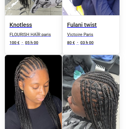
Knotless
Fulani twist
FLOURISH HAÏR paris
Victoire Paris
100 €
•
05 h 00
80 €
•
03 h 00