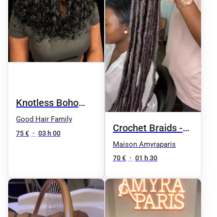
Knotless Boho
Bob
Good Hair Family
Crochet Braids -
75 €
•
03 h 00
Pose méthode
Maison Amyraparis
First Line
70 €
•
01 h 30