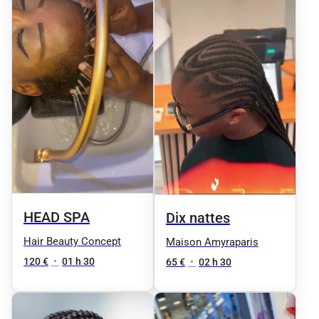
HEAD SPA
Dix nattes
Hair Beauty Concept
Maison Amyraparis
120 €
•
01 h 30
65 €
•
02 h 30