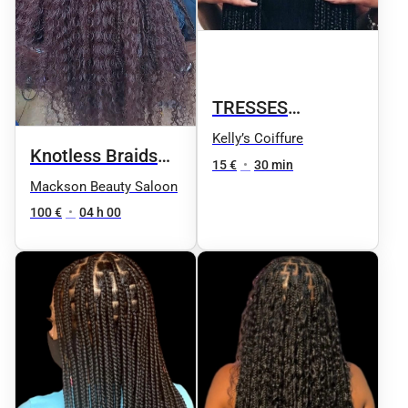
TRESSES
COLLÉES OU
Kelly’s Coiffure
Knotless Braids
TWIST DEMIE-
15 €
•
30 min
(tresses sans
Mackson Beauty Saloon
TÊTE
nœuds)
100 €
•
04 h 00