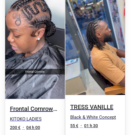
TRESS VANILLE
Frontal Cornrow
Black & White Concept
Freestyle
KITOKO LADIES
55 €
•
01 h 30
200 €
•
04 h 00