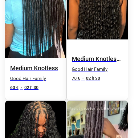
Medium Knotless
Medium Knotless
Boho
Good Hair Family
70 €
•
02 h 30
Good Hair Family
60 €
•
02 h 30