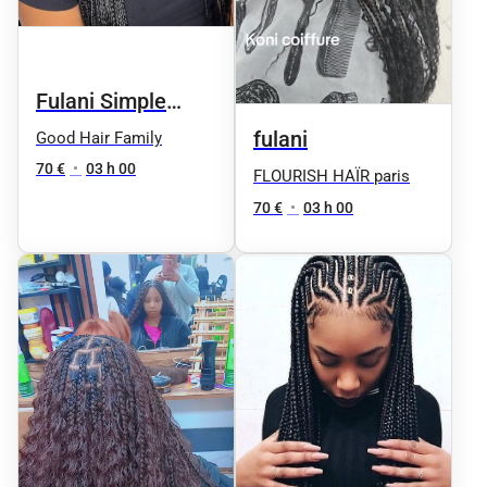
Fulani Simple
Knotless
fulani
Good Hair Family
70 €
•
03 h 00
FLOURISH HAÏR paris
70 €
•
03 h 00