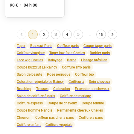
90 €
•
04 h 00
1
2
3
4
5
…
18
Taper
Buzzcut Paris
Coiffeur paris
Coupe taper paris
Coiffeur visagiste
Taper low fade Chelles
Barbier paris
Lace wig Chelles
Balayage
Barbe
Lissage brésilien
Coupe buzzcut Le Raincy
Coiffure afro paris
Salon de beauté
Pose perruque
Coiffeur bio
Coloration végétale Le Raincy
Coiffeur à
Soin cheveux
Brushing
Tresses
Coloration
Extension de cheveux
Salon de coiffure à paris
Coiffure de mariage
Coiffure express
Coupe de cheveux
Coupe femme
Coupe homme Nangis
Permanente cheveux Chelles
Chignon
Coiffeur pas cher à paris
Coiffure à paris
Coiffure enfant
Coiffure végétale