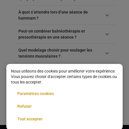
À quoi s’attendre lors d’une séance de
hammam ?
Peut-on combiner balnéothérapie et
pressothérapie en une séance ?
Quel modelage choisir pour soulager les
tensions musculaires ?
Le soin minceur est-il efficace ?
Nous utilisons des cookies pour améliorer votre expérience.
Vous pouvez choisir d'accepter certains types de cookies ou
tous les accepter.
Quelle est la durée moyenne d’un soin visage
en spa ?
Paramètres cookies
Comment se préparer avant une séance de
Refuser
cryothérapie corps ?
Tout accepter