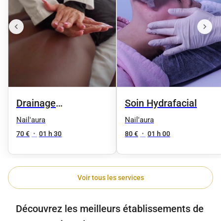
Drainage
Soin Hydrafacial
Lymphatique
Nail'aura
Nail'aura
70 €
•
01 h 30
80 €
•
01 h 00
Voir tous les services
Découvrez les meilleurs établissements de