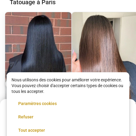
Tatouage à Paris
Nous utilisons des cookies pour améliorer votre expérience.
Vous pouvez choisir d'accepter certains types de cookies ou
tous les accepter.
Paramètres cookies
120 €
Shampoing + Coupe
Refuser
Annulation possible
Lissage définitif
Coiffure Beauté Brasil
Réserver
Tout accepter
Coiffure Beauté Brasil
30 €
•
40 min