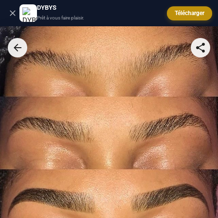
DYBYS
Télécharger
Prêt à vous faire plaisir.