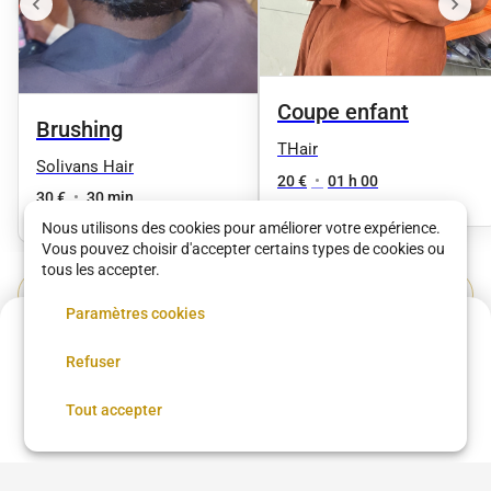
Coupe enfant
Brushing
THair
Solivans Hair
20 €
•
01 h 00
30 €
•
30 min
Nous utilisons des cookies pour améliorer votre expérience.
Vous pouvez choisir d'accepter certains types de cookies ou
tous les accepter.
Voir plus dans
Paris
Paramètres cookies
Acompte de
48 €
Refuser
Coupe femme
Coupe homme
Coloration
Brushing
Réservez maintenant, réglez le reste sur place
Balayage
Lissage brésilien
Coiffure afro
Réserver
Tout accepter
Coiffure afro à proximité
Chignon
Taper
Low Taper
Coloration cheveux
Teinture cheveux
Barbe
Coiffeur
Barbier
Coiffure beauté Brasil