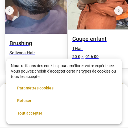
Coupe enfant
Brushing
THair
Solivans Hair
20 €
•
01 h 00
30 €
•
30 min
Nous utilisons des cookies pour améliorer votre expérience.
Vous pouvez choisir d'accepter certains types de cookies ou
tous les accepter.
Voir plus dans
Paris
Paramètres cookies
Acompte de
42 €
Refuser
Réservez maintenant, réglez le reste sur place
Coupe femme
Coupe homme
Coloration
Brushing
Balayage
Lissage brésilien
Coiffure afro
Réserver
Tout accepter
Coiffure afro à proximité
Chignon
Taper
Low Taper
Coloration cheveux
Teinture cheveux
Barbe
Coiffeur