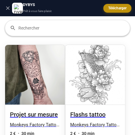
DYBYS
Télécharger
Prêt à vous faire plaisir.
Projet sur mesure
Flashs tattoo
Monkeys Factory Tattoo
Monkeys Factory Tattoo
& Art
& Art
2 €
•
30 min
2 €
•
30 min