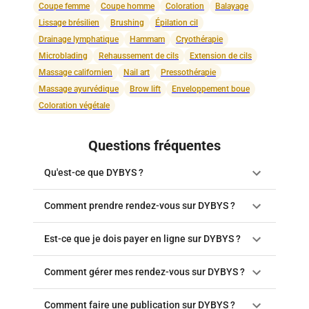
Coupe femme
Coupe homme
Coloration
Balayage
Lissage brésilien
Brushing
Épilation cil
Drainage lymphatique
Hammam
Cryothérapie
Microblading
Rehaussement de cils
Extension de cils
Massage californien
Nail art
Pressothérapie
Massage ayurvédique
Brow lift
Enveloppement boue
Coloration végétale
Questions fréquentes
Qu'est-ce que DYBYS ?
Comment prendre rendez-vous sur DYBYS ?
Est-ce que je dois payer en ligne sur DYBYS ?
Comment gérer mes rendez-vous sur DYBYS ?
Comment faire une publication sur DYBYS ?