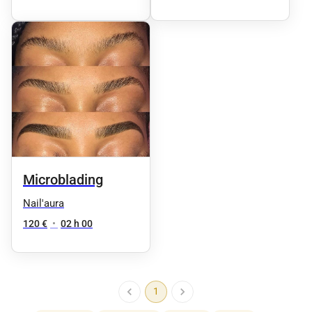
Microblading
Nail'aura
120 €
•
02 h 00
1