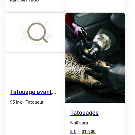
Tatouage avant
bras
95 Ink - Tatoueur
Tatouages
Nail'aura
2 €
•
01 h 00