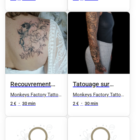
Recouvrement
Tatouage sur
tatouage
cicatrices
Monkeys Factory Tattoo
Monkeys Factory Tattoo
& Art
& Art
2 €
•
30 min
2 €
•
30 min