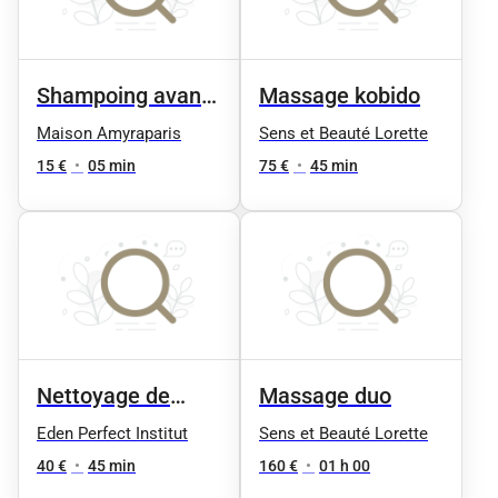
Shampoing avant
Massage kobido
prestation
Maison Amyraparis
Sens et Beauté Lorette
15 €
•
05 min
75 €
•
45 min
Nettoyage de
Massage duo
peau
Eden Perfect Institut
Sens et Beauté Lorette
40 €
•
45 min
160 €
•
01 h 00