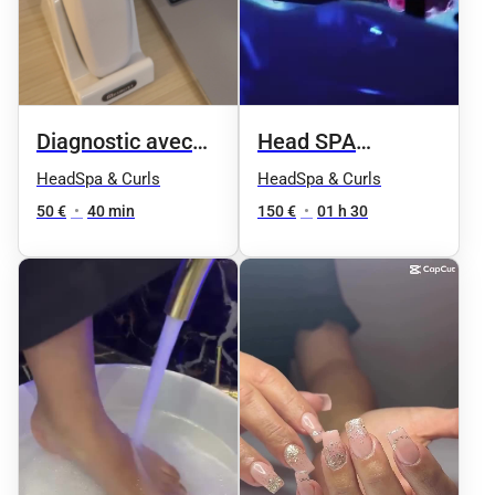
Diagnostic avec
Head SPA
caméra
HOMME soin
HeadSpa & Curls
HeadSpa & Curls
(prévention,
complet
50 €
•
40 min
150 €
•
01 h 30
analyse)