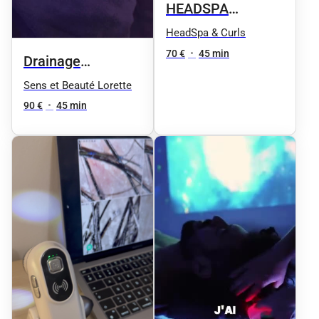
HEADSPA
cheveux locksé
HeadSpa & Curls
70 €
•
45 min
Drainage
lymphatique
Sens et Beauté Lorette
90 €
•
45 min