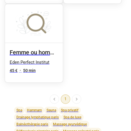
Femme ou homme
- beauté de pied
Eden Perfect Institut
sans vernis avec
45 €
•
50 min
10mn de
modelage
1
Spa
Hammam
Sauna
Spa privatif
Drainage lymphatique paris
Spa de luxe
Balnéothérapie paris
Massage ayurvédique