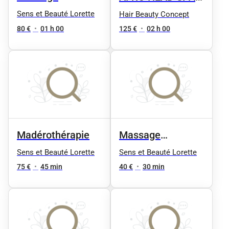
californien 1h
DETOX LOCKS
Sens et Beauté Lorette
Hair Beauty Concept
80 €
•
01 h 00
125 €
•
02 h 00
Madérothérapie
Massage
californien 30min
Sens et Beauté Lorette
Sens et Beauté Lorette
75 €
•
45 min
40 €
•
30 min