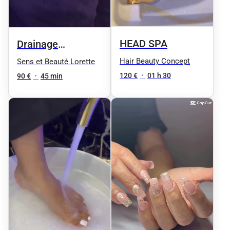
HEAD SPA
Drainage
lymphatique
Hair Beauty Concept
Sens et Beauté Lorette
120 €
•
01 h 30
90 €
•
45 min