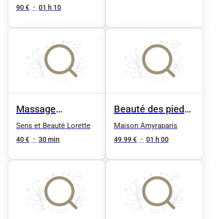
Phyt's - Femme
90 €
•
01 h 10
(Peaux normales
à mixtes
déshydratées)
Massage
Beauté des pieds
californien 30min
homme
Sens et Beauté Lorette
Maison Amyraparis
40 €
•
30 min
49.99 €
•
01 h 00