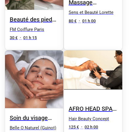
Massage
californien 1h
Sens et Beauté Lorette
Beauté des pieds
80 €
•
01 h 00
homme
FM Coiffure Paris
30 €
•
01 h 15
AFRO HEAD SPA
Soin du visage
DETOX LOCKS
Hair Beauty Concept
"Aqua Phyt's" by
125 €
•
02 h 00
Belle O Naturel (Guinot)