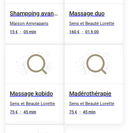
Shampoing avant
Massage duo
prestation
Maison Amyraparis
Sens et Beauté Lorette
15 €
•
05 min
160 €
•
01 h 00
Massage kobido
Madérothérapie
Sens et Beauté Lorette
Sens et Beauté Lorette
75 €
•
45 min
75 €
•
45 min