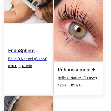
EndoSphere
Therapy - 8
Belle O Naturel (Guinot)
séances :
520 €
•
40 min
Réhaussement +
Compression par
Teinture Cils +
Belle O Naturel (Guinot)
vibrations visages
massage nuque et
125 €
•
01 h 10
35 min
crâne 70mn