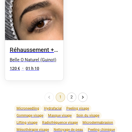
Réhaussement +
massage nuque et
Belle O Naturel (Guinot)
crâne 65mn
120 €
•
01 h 10
1
2
Microneedling
Hydrafacial
Peeling visage
Gommage visage
Masque visage
Soin du visage
Lifting visage
Radiofréquence visage
Microdermabrasion
Mésothérapie visage
Nettoyage de peau
Peeling chimique