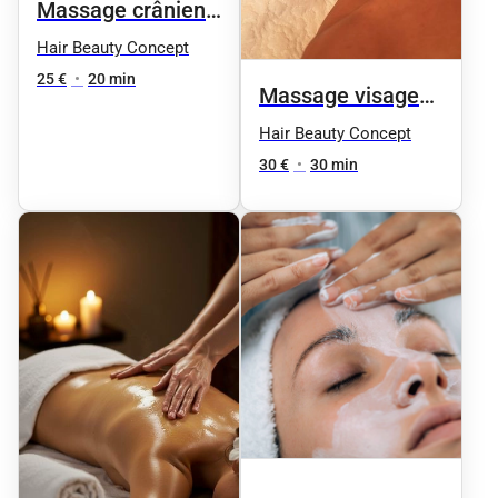
Massage crânien
relaxant
Hair Beauty Concept
25 €
•
20 min
Massage visage
anti-stress
Hair Beauty Concept
30 €
•
30 min