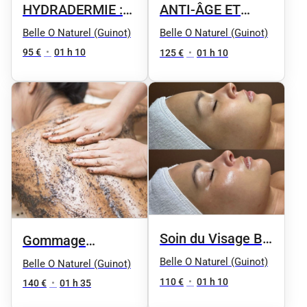
HYDRADERMIE :
ANTI-ÂGE ET
Soin de beauté
FÉRMETÉ : Soin
Belle O Naturel (Guinot)
Belle O Naturel (Guinot)
personnalisé du
jeunesse
95 €
•
01 h 10
125 €
•
01 h 10
visage par type de
revitalisant "AGE
peau
LOGIC"
Hydradermie
jeunesse
Soin du Visage By
Gommage
Phyt's
Douceur &
Belle O Naturel (Guinot)
Belle O Naturel (Guinot)
massage
110 €
•
01 h 10
140 €
•
01 h 35
signature