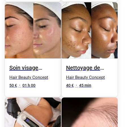
Relaxant aux 4
Huiles Précieuses
Soin visage
Nettoyage de
hydratant +
peau en
Hair Beauty Concept
Hair Beauty Concept
massage relaxant
profondeur
50 €
•
01 h 00
40 €
•
45 min