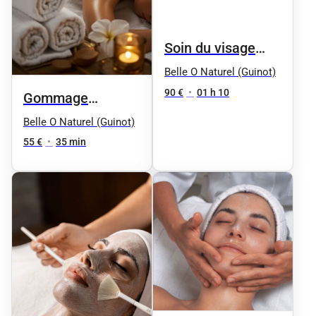
Soin du visage
"Aqua Phyt's" by
Belle O Naturel (Guinot)
Phyt's - Femme
90 €
•
01 h 10
Gommage
(Peaux sèches et
Douceur Relaxant
Belle O Naturel (Guinot)
déshydratées)
aux 4 Huiles
55 €
•
35 min
Précieuses