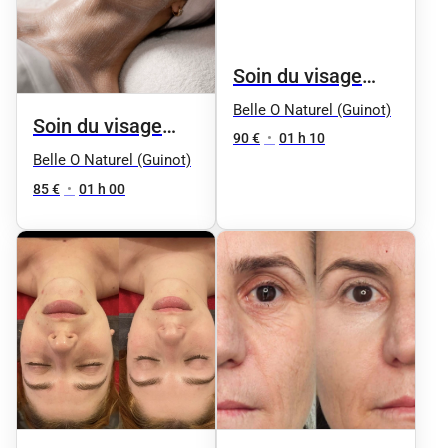
Soin du visage
"Aqua Phyt's" by
Belle O Naturel (Guinot)
Soin du visage
Phyt's - Femme
90 €
•
01 h 10
"Équilibre" by
Belle O Naturel (Guinot)
(Peaux normales
Phyt's
85 €
•
01 h 00
à mixtes
déshydratées)