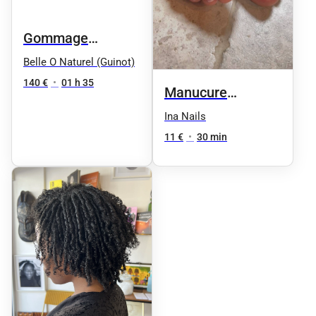
Gommage
Douceur &
Belle O Naturel (Guinot)
massage
140 €
•
01 h 35
Manucure
signature
classique
Ina Nails
Relaxant aux 4
11 €
•
30 min
Huiles Précieuses