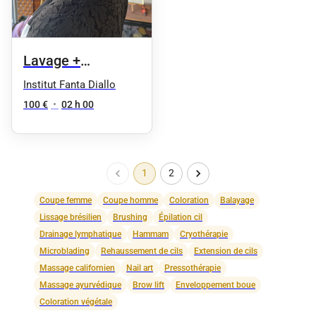
Lavage +
Massage +
Institut Fanta Diallo
Coiffure
100 €
•
02 h 00
1
2
Coupe femme
Coupe homme
Coloration
Balayage
Lissage brésilien
Brushing
Épilation cil
Drainage lymphatique
Hammam
Cryothérapie
Microblading
Rehaussement de cils
Extension de cils
Massage californien
Nail art
Pressothérapie
Massage ayurvédique
Brow lift
Enveloppement boue
Coloration végétale