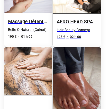
Massage Détente
AFRO HEAD SPA
en Duo Mère et
DETOX LOCKS
Belle O Naturel (Guinot)
Hair Beauty Concept
enfant de 6 à 12
190 €
•
01 h 05
125 €
•
02 h 00
ans