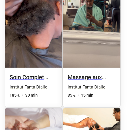
Soin Complet
Massage aux
Chebe
Huilles
Institut Fanta Diallo
Institut Fanta Diallo
Essentielles
185 €
•
30 min
35 €
•
15 min