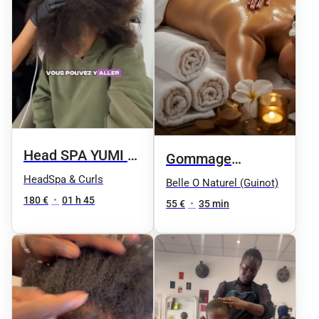
Head SPA YUMI 由
Gommage
美子 SIGNATURE
HeadSpa & Curls
Douceur Relaxant
Belle O Naturel (Guinot)
2.0 Luxury
180 €
•
01 h 45
aux 4 Huiles
55 €
•
35 min
Précieuses