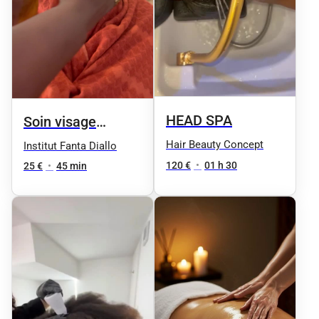
HEAD SPA
Soin visage
gommage peau
Hair Beauty Concept
Institut Fanta Diallo
parfaite
120 €
•
01 h 30
25 €
•
45 min