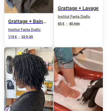
Grattage + Lavage
Institut Fanta Diallo
Grattage + Bain
45 €
•
40 min
d’huiles + lavage +
Institut Fanta Diallo
massage
115 €
•
02 h 30