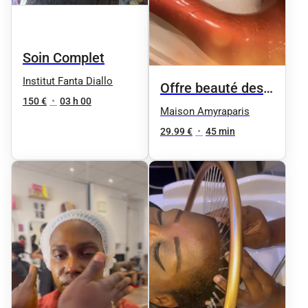
Soin Complet
Institut Fanta Diallo
Offre beauté des
150 €
•
03 h 00
pieds femme
Maison Amyraparis
29.99 €
•
45 min